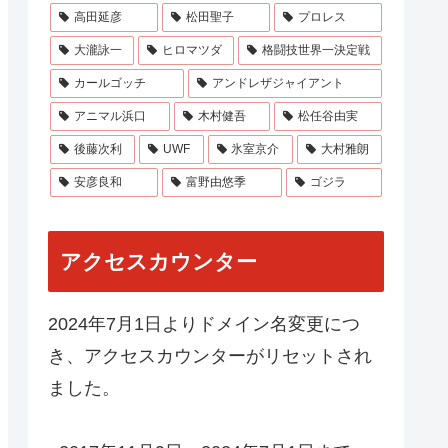
高田延彦
松田聖子
プロレス
大瀧詠一
ヒロマツダ
格闘技世界一決定戦
カールゴッチ
アンドレザジャイアント
アニマル浜口
木村健吾
松任谷由実
後藤次利
UWF
氷室京介
大村雅朗
安彦良和
富野由悠季
ゴジラ
アクセスカウンター
2024年7月1日よりドメイン名変更につ
き、アクセスカウンターがリセットされ
ました。