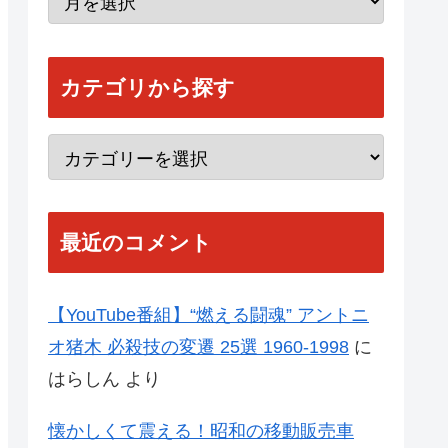
カテゴリから探す
最近のコメント
【YouTube番組】“燃える闘魂” アントニ
オ猪木 必殺技の変遷 25選 1960-1998
に
はらしん
より
懐かしくて震える！昭和の移動販売車