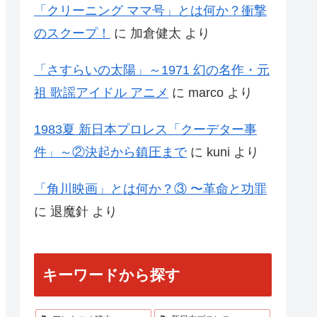
「クリーニング ママ号」とは何か？衝撃
のスクープ！
に
加倉健太
より
「さすらいの太陽」～1971 幻の名作・元
祖 歌謡アイドル アニメ
に
marco
より
1983夏 新日本プロレス「クーデター事
件」～②決起から鎮圧まで
に
kuni
より
「角川映画」とは何か？③ 〜革命と功罪
に
退魔針
より
キーワードから探す