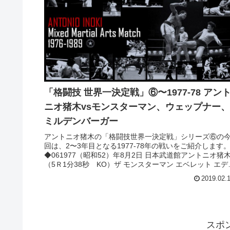
「格闘技 世界一決定戦」⑥〜1977-78 アン
ニオ猪木vsモンスターマン、ウェップナー、
ミルデンバーガー
アントニオ猪木の「格闘技世界一決定戦」シリーズ⑥の
回は、2〜3年目となる1977-78年の戦いをご紹介します
◆061977（昭和52）年8月2日 日本武道館アントニオ猪
（5Ｒ1分38秒 KO）ザ モンスターマン エベレット エデ
ルス...
2019.02.
スポ