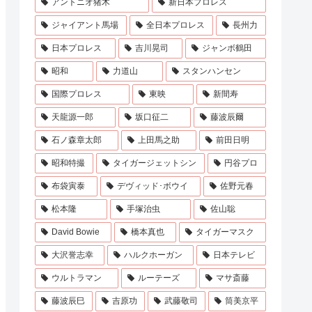
アントニオ猪木
新日本プロレス
ジャイアント馬場
全日本プロレス
長州力
日本プロレス
吉川晃司
ジャンボ鶴田
昭和
力道山
スタンハンセン
国際プロレス
東映
新間寿
天龍源一郎
坂口征二
藤波辰爾
石ノ森章太郎
上田馬之助
前田日明
昭和特撮
タイガージェットシン
円谷プロ
布袋寅泰
デヴィッド･ボウイ
佐野元春
松本隆
手塚治虫
佐山聡
David Bowie
橋本真也
タイガーマスク
大沢誉志幸
ハルクホーガン
日本テレビ
ウルトラマン
ルーテーズ
マサ斎藤
藤波辰巳
吉原功
武藤敬司
筒美京平