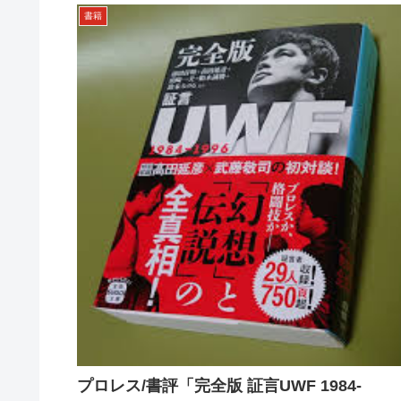
書籍
プロレス/書評「完全版 証言UWF 1984-