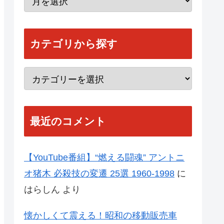
カテゴリから探す
最近のコメント
【YouTube番組】“燃える闘魂” アントニ
オ猪木 必殺技の変遷 25選 1960-1998
に
はらしん
より
懐かしくて震える！昭和の移動販売車