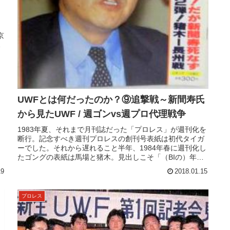
京
…
ロ
UWFとは何だったのか？⑨追撃戦～新間寿氏
から見たUWF / 週ゴンvs週プロ代理戦争
1983年夏、それまで月刊誌だった「プロレス」が週刊化を
断行。記念すべき週刊プロレスの創刊号表紙は初代タイガ
ーでした。それから遅れること半年、1984年春に週刊化し
たゴングの表紙は馬場と猪木。見出しこそ「（BIの）年内
揃って引退説を追う」で...
19
2018.01.15
プロレス