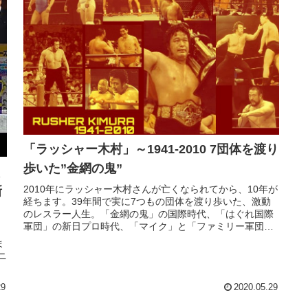
「ラッシャー木村」～1941-2010 7団体を渡り
歩いた”金網の鬼”
2010年にラッシャー木村さんが亡くなられてから、10年が
新
経ちます。39年間で実に7つもの団体を渡り歩いた、激動
のレスラー人生。「金網の鬼」の国際時代、「はぐれ国際
軍団」の新日プロ時代、「マイク」と「ファミリー軍団」
の全日時代…人によりラッ...
ま
ニ
29
2020.05.29