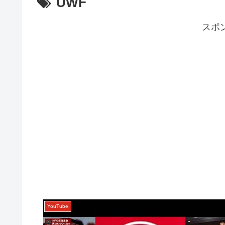
UWF
スポ
YouTube