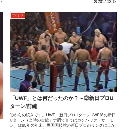
07
2017.12.12
プロレス
「UWF」とは何だったのか？～②新日プロU
ターン/前編
①からの続きです。UWF・新日プロUターンUWF勢の新日
Uターン（当時の古館アナ調で言えばカンバック・サーモ
ン）は85年の年末。両国国技館の新日プロのリングに上が