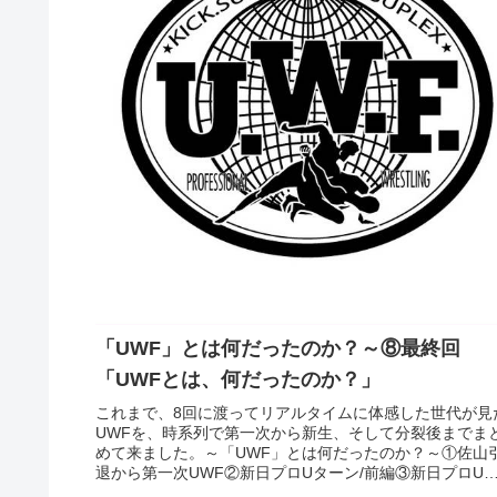
「UWF」とは何だったのか？～⑧最終回
「UWFとは、何だったのか？」
これまで、8回に渡ってリアルタイムに体感した世代が見
UWFを、時系列で第一次から新生、そして分裂後までま
めて来ました。～「UWF」とは何だったのか？～①佐山
退から第一次UWF②新日プロUターン/前編③新日プロU
ーン/後編④新生UWF...