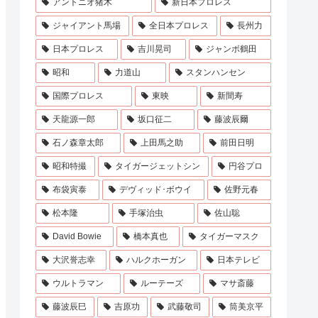
アントニオ猪木
新日本プロレス
ジャイアント馬場
全日本プロレス
長州力
日本プロレス
吉川晃司
ジャンボ鶴田
昭和
力道山
スタンハンセン
国際プロレス
東映
新間寿
天龍源一郎
坂口征二
藤波辰爾
石ノ森章太郎
上田馬之助
前田日明
昭和特撮
タイガージェットシン
円谷プロ
布袋寅泰
デヴィッド･ボウイ
佐野元春
松本隆
手塚治虫
佐山聡
David Bowie
橋本真也
タイガーマスク
大沢誉志幸
ハルクホーガン
日本テレビ
ウルトラマン
ルーテーズ
マサ斎藤
藤波辰巳
吉原功
武藤敬司
筒美京平