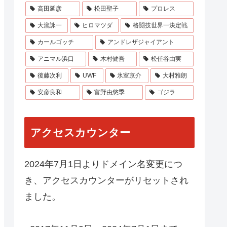
高田延彦
松田聖子
プロレス
大瀧詠一
ヒロマツダ
格闘技世界一決定戦
カールゴッチ
アンドレザジャイアント
アニマル浜口
木村健吾
松任谷由実
後藤次利
UWF
氷室京介
大村雅朗
安彦良和
富野由悠季
ゴジラ
アクセスカウンター
2024年7月1日よりドメイン名変更につ
き、アクセスカウンターがリセットされ
ました。