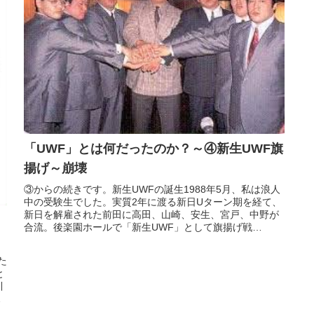
「UWF」とは何だったのか？～④新生UWF旗
揚げ～崩壊
③からの続きです。新生UWFの誕生1988年5月、私は浪人
中の受験生でした。実質2年に渡る新日Uターン期を経て、
新日を解雇された前田に高田、山崎、安生、宮戸、中野が
合流。後楽園ホールで「新生UWF」として旗揚げ戦
「STARTING OVER...
た
と
引
タ