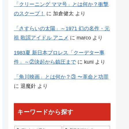
「クリーニング ママ号」とは何か？衝撃
のスクープ！
に
加倉健太
より
「さすらいの太陽」～1971 幻の名作・元
祖 歌謡アイドル アニメ
に
marco
より
1983夏 新日本プロレス「クーデター事
件」～②決起から鎮圧まで
に
kuni
より
「角川映画」とは何か？③ 〜革命と功罪
に
退魔針
より
キーワードから探す