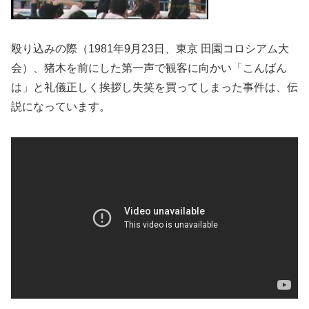
殴り込みの際（1981年9月23日、東京 田園コロシアム大
会）、猪木を前にした第一声で観客に向かい「こんばん
は」と礼儀正しく挨拶し失笑を買ってしまった事件は、伝
説になっています。