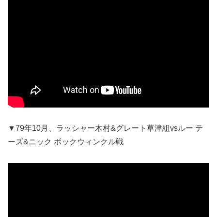
▼79年10月、ラッシャー木村&グレート草津組vsルー テ
ーズ&ニック ボックウィンクル戦