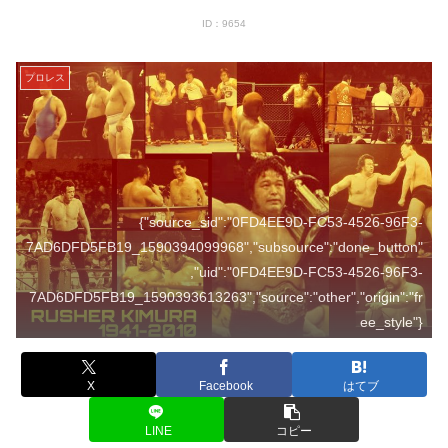
ID：9654
プロレス
{"source_sid":"0FD4EE9D-FC53-4526-96F3-
7AD6DFD5FB19_1590394099968","subsource":"done_button"
,"uid":"0FD4EE9D-FC53-4526-96F3-
7AD6DFD5FB19_1590393613263","source":"other","origin":"fr
ee_style"}
X
Facebook
はてブ
LINE
コピー