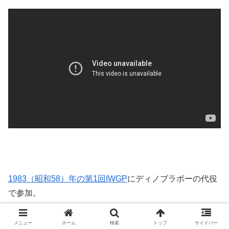
1983（昭和58）年の第1回IWGP
にディノブラボーの代役
で参加。
メニュー
ホーム
検索
トップ
サイドバー