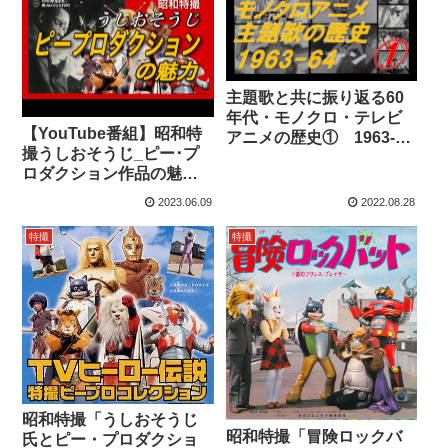
主題歌と共に振り返る60
年代・モノクロ・テレビ
【YouTube番組】昭和特
アニメの歴史① 1963-
撮うしおそうじ_ピー･プ
1964
ロダクション作品の魅
力！マグマ大使･スペクト
2023.06.09
2022.08.28
ルマン･ライオン丸･タイ
ガーセブン・電人ザボー
特撮
特撮
ガー・ロックバット#110
昭和特撮「うしおそうじ
昭和特撮「冒険ロックバ
氏とピー・プロダクショ