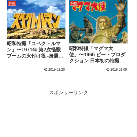
特撮
特撮
昭和特撮「スペクトルマ
昭和特撮「マグマ大
ン」〜1971年 第2次怪獣
使」〜1966 ピー・プロダ
ブームの火付け役 -身震い
クション 日本初の特撮カ
するほど腹が立つ-
ラー番組
2019.02.20
2019.02.09
スポンサーリンク