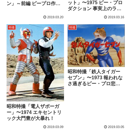
ット」〜1975 ピー・プロ
ン」～前編 ピープロ作品
ダクション 事実上のラス
の魅力
ト作品
2019.03.20
2019.03.16
特撮
特撮
昭和特撮「鉄人タイガー
セブン」〜1973 報われな
さ過ぎるピー・プロ悲劇
の主人公
昭和特撮「電人ザボーガ
ー」〜1974 エキセントリ
ック大門豊が大暴れ！
2019.03.09
2019.03.05