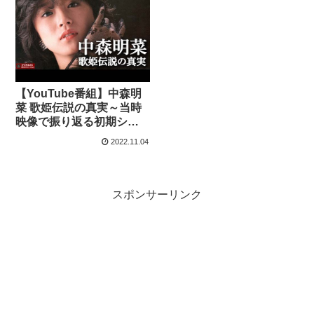
【YouTube番組】中森明
菜 歌姫伝説の真実～当時
映像で振り返る初期シン
グル10+1 #77
2022.11.04
スポンサーリンク