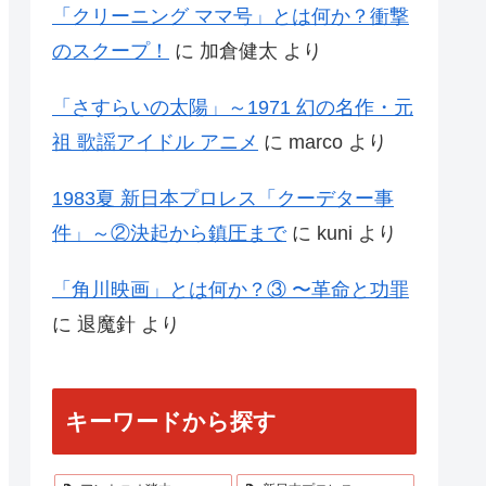
「クリーニング ママ号」とは何か？衝撃
のスクープ！
に
加倉健太
より
「さすらいの太陽」～1971 幻の名作・元
祖 歌謡アイドル アニメ
に
marco
より
1983夏 新日本プロレス「クーデター事
件」～②決起から鎮圧まで
に
kuni
より
「角川映画」とは何か？③ 〜革命と功罪
に
退魔針
より
キーワードから探す