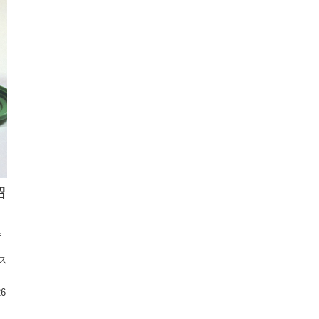
昭
巻
ス
を
26