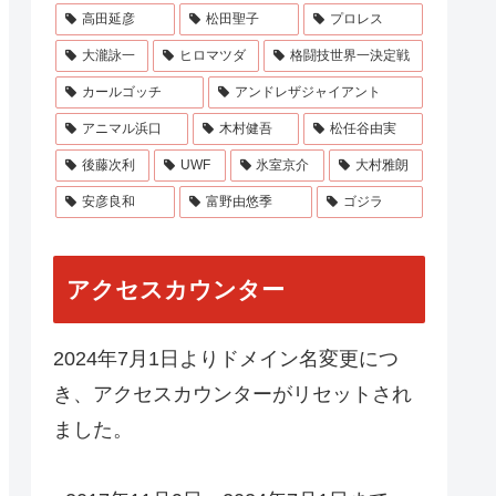
高田延彦
松田聖子
プロレス
大瀧詠一
ヒロマツダ
格闘技世界一決定戦
カールゴッチ
アンドレザジャイアント
アニマル浜口
木村健吾
松任谷由実
後藤次利
UWF
氷室京介
大村雅朗
安彦良和
富野由悠季
ゴジラ
アクセスカウンター
2024年7月1日よりドメイン名変更につ
き、アクセスカウンターがリセットされ
ました。