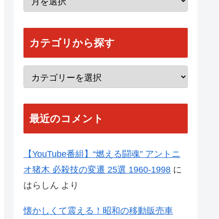
カテゴリから探す
最近のコメント
【YouTube番組】“燃える闘魂” アントニ
オ猪木 必殺技の変遷 25選 1960-1998
に
はらしん
より
懐かしくて震える！昭和の移動販売車