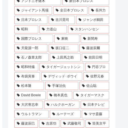
アントニオ猪木
新日本プロレス
ジャイアント馬場
全日本プロレス
長州力
日本プロレス
吉川晃司
ジャンボ鶴田
昭和
力道山
スタンハンセン
国際プロレス
東映
新間寿
天龍源一郎
坂口征二
藤波辰爾
石ノ森章太郎
上田馬之助
前田日明
昭和特撮
タイガージェットシン
円谷プロ
布袋寅泰
デヴィッド･ボウイ
佐野元春
松本隆
手塚治虫
佐山聡
David Bowie
橋本真也
タイガーマスク
大沢誉志幸
ハルクホーガン
日本テレビ
ウルトラマン
ルーテーズ
マサ斎藤
藤波辰巳
吉原功
武藤敬司
筒美京平