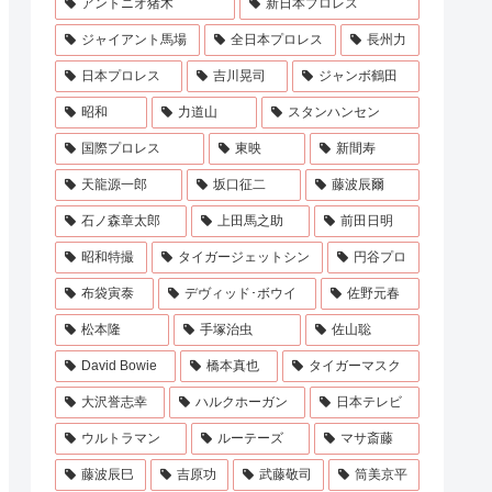
アントニオ猪木
新日本プロレス
ジャイアント馬場
全日本プロレス
長州力
日本プロレス
吉川晃司
ジャンボ鶴田
昭和
力道山
スタンハンセン
国際プロレス
東映
新間寿
天龍源一郎
坂口征二
藤波辰爾
石ノ森章太郎
上田馬之助
前田日明
昭和特撮
タイガージェットシン
円谷プロ
布袋寅泰
デヴィッド･ボウイ
佐野元春
松本隆
手塚治虫
佐山聡
David Bowie
橋本真也
タイガーマスク
大沢誉志幸
ハルクホーガン
日本テレビ
ウルトラマン
ルーテーズ
マサ斎藤
藤波辰巳
吉原功
武藤敬司
筒美京平