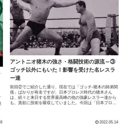
アントニオ猪木の強さ・格闘技術の源流～③
ゴッチ以外にもいた！影響を受けた名レスラ
格
ー達
前回②でご紹介した通り、現在では「ゴッチ-猪木の師弟関
係」ばかりが有名ですが、日本プロレス時代の猪木さん
は、続々と来日する世界最高峰の他の強豪レスラー達から
ズ
も、貪欲に技術を吸収していました。今回は「日本プロレ
憧
ス、若手時代のアントニオ猪木のプ...
多
タ
18
2022.05.14