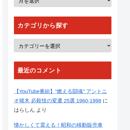
カテゴリから探す
最近のコメント
【YouTube番組】“燃える闘魂” アントニ
オ猪木 必殺技の変遷 25選 1960-1998
に
はらしん
より
懐かしくて震える！昭和の移動販売車