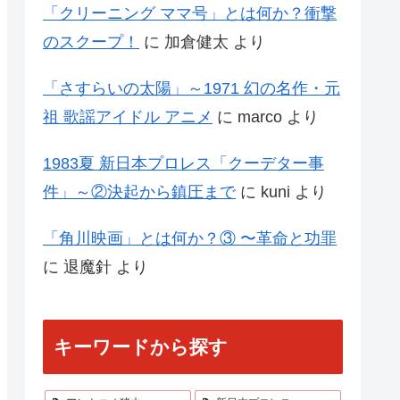
「クリーニング ママ号」とは何か？衝撃
のスクープ！
に
加倉健太
より
「さすらいの太陽」～1971 幻の名作・元
祖 歌謡アイドル アニメ
に
marco
より
1983夏 新日本プロレス「クーデター事
件」～②決起から鎮圧まで
に
kuni
より
「角川映画」とは何か？③ 〜革命と功罪
に
退魔針
より
キーワードから探す