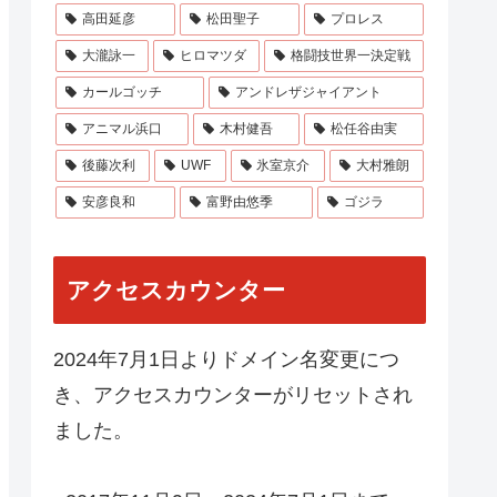
高田延彦
松田聖子
プロレス
大瀧詠一
ヒロマツダ
格闘技世界一決定戦
カールゴッチ
アンドレザジャイアント
アニマル浜口
木村健吾
松任谷由実
後藤次利
UWF
氷室京介
大村雅朗
安彦良和
富野由悠季
ゴジラ
アクセスカウンター
2024年7月1日よりドメイン名変更につ
き、アクセスカウンターがリセットされ
ました。