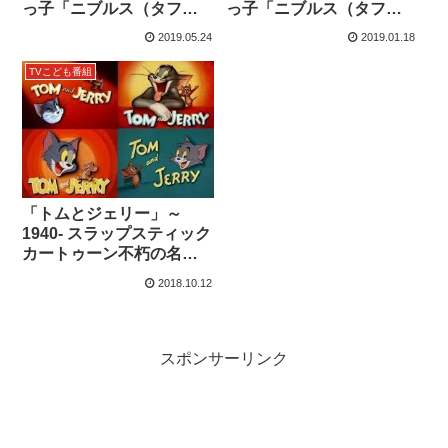
っ子「ニブルス（タフィ
っ子「ニブルス（タフィ
ー）」登場11作品
ー）」登場11作品
2019.05.24
2019.01.18
TVこども番組
「トムとジェリー」～
1940- スラップスティック
カートゥーン不朽の名
作
2018.10.12
スポンサーリンク