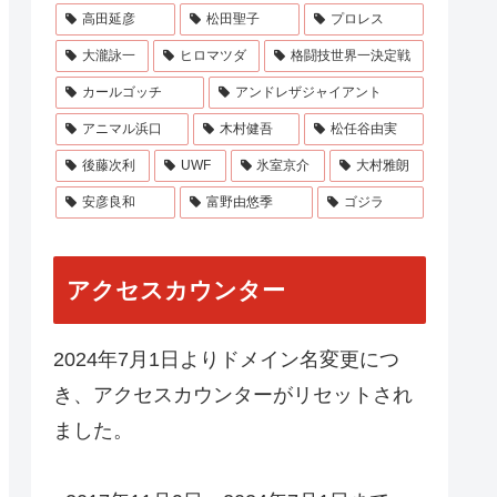
高田延彦
松田聖子
プロレス
大瀧詠一
ヒロマツダ
格闘技世界一決定戦
カールゴッチ
アンドレザジャイアント
アニマル浜口
木村健吾
松任谷由実
後藤次利
UWF
氷室京介
大村雅朗
安彦良和
富野由悠季
ゴジラ
アクセスカウンター
2024年7月1日よりドメイン名変更につ
き、アクセスカウンターがリセットされ
ました。