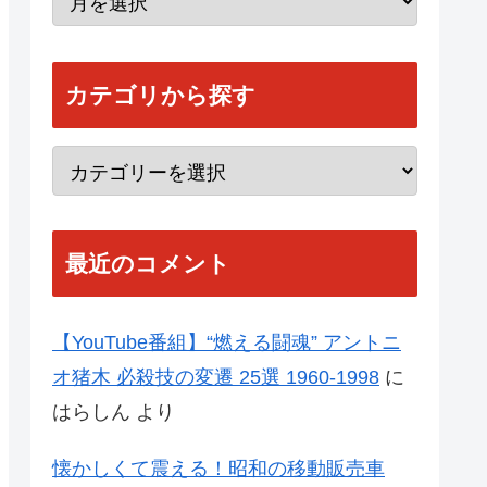
カテゴリから探す
最近のコメント
【YouTube番組】“燃える闘魂” アントニ
オ猪木 必殺技の変遷 25選 1960-1998
に
はらしん
より
懐かしくて震える！昭和の移動販売車