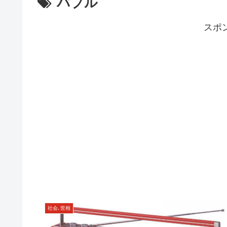
バブル
スポ
社会､世相