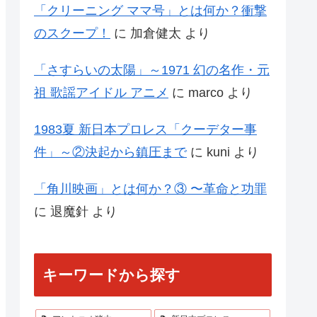
「クリーニング ママ号」とは何か？衝撃
のスクープ！
に
加倉健太
より
「さすらいの太陽」～1971 幻の名作・元
祖 歌謡アイドル アニメ
に
marco
より
1983夏 新日本プロレス「クーデター事
件」～②決起から鎮圧まで
に
kuni
より
「角川映画」とは何か？③ 〜革命と功罪
に
退魔針
より
キーワードから探す