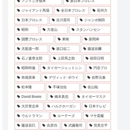
アントニオ猪木
新日本プロレス
ジャイアント馬場
全日本プロレス
長州力
日本プロレス
吉川晃司
ジャンボ鶴田
昭和
力道山
スタンハンセン
国際プロレス
東映
新間寿
天龍源一郎
坂口征二
藤波辰爾
石ノ森章太郎
上田馬之助
前田日明
昭和特撮
タイガージェットシン
円谷プロ
布袋寅泰
デヴィッド･ボウイ
佐野元春
松本隆
手塚治虫
佐山聡
David Bowie
橋本真也
タイガーマスク
大沢誉志幸
ハルクホーガン
日本テレビ
ウルトラマン
ルーテーズ
マサ斎藤
藤波辰巳
吉原功
武藤敬司
筒美京平