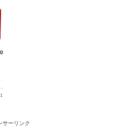
0
け
0
21
ンサーリンク