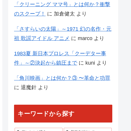
「クリーニング ママ号」とは何か？衝撃
のスクープ！
に
加倉健太
より
「さすらいの太陽」～1971 幻の名作・元
祖 歌謡アイドル アニメ
に
marco
より
1983夏 新日本プロレス「クーデター事
件」～②決起から鎮圧まで
に
kuni
より
「角川映画」とは何か？③ 〜革命と功罪
に
退魔針
より
キーワードから探す