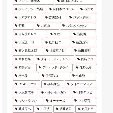
アントニオ猪木
新日本プロレス
ジャイアント馬場
全日本プロレス
長州力
日本プロレス
吉川晃司
ジャンボ鶴田
昭和
力道山
スタンハンセン
国際プロレス
東映
新間寿
天龍源一郎
坂口征二
藤波辰爾
石ノ森章太郎
上田馬之助
前田日明
昭和特撮
タイガージェットシン
円谷プロ
布袋寅泰
デヴィッド･ボウイ
佐野元春
松本隆
手塚治虫
佐山聡
David Bowie
橋本真也
タイガーマスク
大沢誉志幸
ハルクホーガン
日本テレビ
ウルトラマン
ルーテーズ
マサ斎藤
藤波辰巳
吉原功
武藤敬司
筒美京平