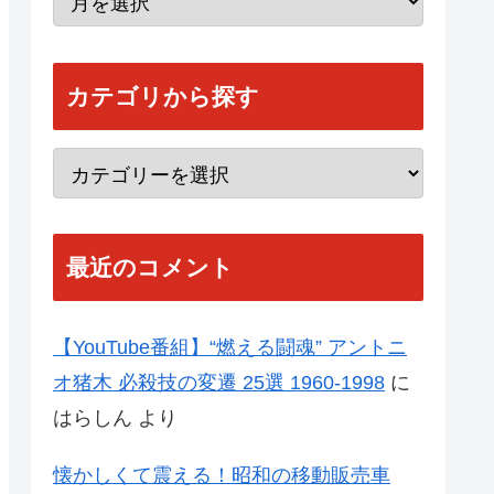
カテゴリから探す
最近のコメント
【YouTube番組】“燃える闘魂” アントニ
オ猪木 必殺技の変遷 25選 1960-1998
に
はらしん
より
懐かしくて震える！昭和の移動販売車