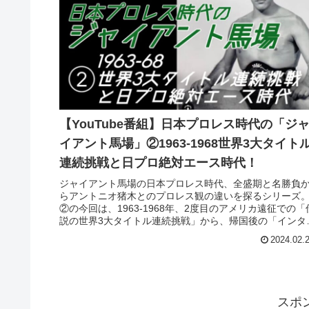
【YouTube番組】日本プロレス時代の「ジ
イアント馬場」②1963-1968世界3大タイト
連続挑戦と日プロ絶対エース時代！
ジャイアント馬場の日本プロレス時代、全盛期と名勝負
らアントニオ猪木とのプロレス観の違いを探るシリーズ
②の今回は、1963-1968年、2度目のアメリカ遠征での「
説の世界3大タイトル連続挑戦」から、帰国後の「インタ
ヘビー級王座連続防衛...
2024.02.
スポ