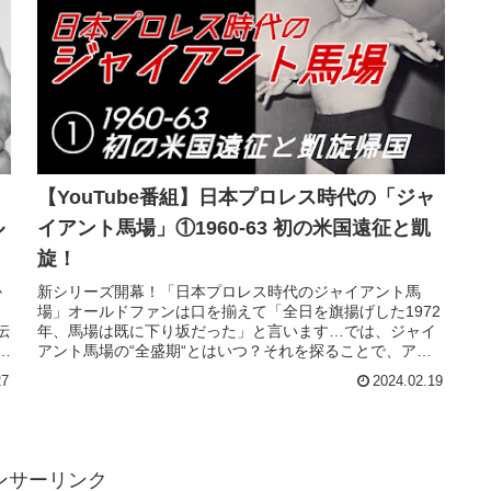
ャ
【YouTube番組】日本プロレス時代の「ジャ
ル
イアント馬場」①1960-63 初の米国遠征と凱
旋！
か
新シリーズ開幕！「日本プロレス時代のジャイアント馬
。
場」オールドファンは口を揃えて「全日を旗揚げした1972
伝
年、馬場は既に下り坂だった」と言います…では、ジャイ
ー
アント馬場の“全盛期“とはいつ？それを探ることで、アン
トニオ猪木と「プロレス観が違...
27
2024.02.19
ンサーリンク