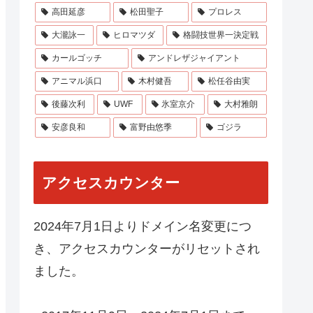
高田延彦
松田聖子
プロレス
大瀧詠一
ヒロマツダ
格闘技世界一決定戦
カールゴッチ
アンドレザジャイアント
アニマル浜口
木村健吾
松任谷由実
後藤次利
UWF
氷室京介
大村雅朗
安彦良和
富野由悠季
ゴジラ
アクセスカウンター
2024年7月1日よりドメイン名変更につ
き、アクセスカウンターがリセットされ
ました。