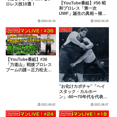
【YouTube番組】#56 昭
ロレス技10選！
和プロレス「第一次
UWF」誕生の真相～猪
木・馬場を巻き込む新間
2024.02.19
2022.04.29
氏の野望とは？
YouTube
プロレス
【YouTube番組】#36
「力道山」戦後プロレス
ブームの謎～正力松太郎
とCIA①
”お化けカボチャ”「ヘイ
スタック・カルホー
ン」-60〜70年代を代表す
る超巨漢レスラー”人間空
2021.09.02
2021.08.07
母”
YouTube
YouTube