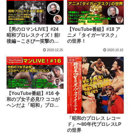
【男のロマンLIVE】#24
【YouTube番組】#18 ア
昭和プロレスクイズ！前/
ニメ「タイガーマスク」
後編～こさぴー笑撃の珍
の世界！
回答連発！
2020.12.25
2020.10.10
YouTube
音楽
【YouTube番組】#16 令
和のプ女子必見!? ココが
ヘンだよ「昭和」プロレ
ス!!
「昭和のプロレス レコー
ド」〜80年代プロレスLP
の世界