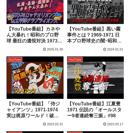
【YouTube番組】黒い霧
【YouTube番組】カネや
事件とは？1969-1971 日
ん大暴れ！昭和のプロ野
本プロ野球史の闇･昭和の
球 最狂の遺恨対決 1973-
八百長疑獄
74 ロッテvs太平洋
2025.01.30
2024.01.01
YouTube
YouTube
【YouTube番組】「侍ジ
【YouTube番組】江夏豊
ャイアンツ」1971-1974
1971 伝説の「オールスタ
実は梶原ワールド！破天
ー9者連続奪三振」#98
荒プロ野球・魔球アニメ
2023.03.31
2023.03.17
は少年ジャンプが原作だ