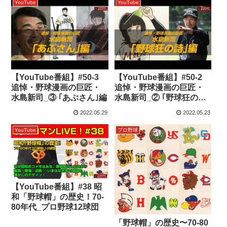
った#100
YouTube
YouTube
【YouTube番組】#50-3
【YouTube番組】#50-2
追悼・野球漫画の巨匠・
追悼・野球漫画の巨匠・
水島新司_③ ｢あぶさん｣編
水島新司_② ｢野球狂の詩｣
編
2022.05.29
2022.05.23
YouTube
プロ野球
【YouTube番組】#38 昭
和「野球帽」の歴史！70-
80年代_プロ野球12球団
「野球帽」の歴史〜70-80