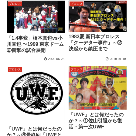
プロレス
プロレス
1983夏 新日本プロレス
「1.4事変」橋本真也vs小
「クーデター事件」～②
川直也 〜1999 東京ドーム
決起から鎮圧まで
②衝撃の試合展開
2020.06.26
2018.01.18
プロレス
プロレス
「UWF」とは何だったの
か？～①佐山引退から復
活・第一次UWF
「UWF」とは何だったの
か？～⑧最終回「UWFと