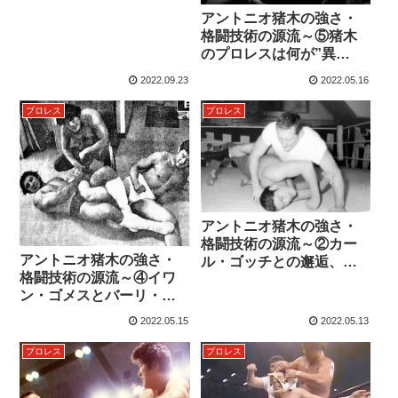
アントニオ猪木の強さ・
格闘技術の源流～⑤猪木
のプロレスは何が”異
質”だったのか？
2022.09.23
2022.05.16
プロレス
プロレス
アントニオ猪木の強さ・
格闘技術の源流～②カー
アントニオ猪木の強さ・
ル・ゴッチとの邂逅、キ
格闘技術の源流～④イワ
ャッチ・レスリング
ン・ゴメスとバーリ・ト
ゥード
2022.05.15
2022.05.13
プロレス
プロレス