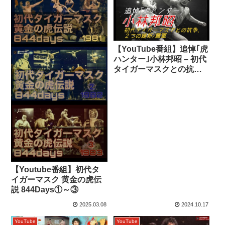
【YouTube番組】追悼｢虎
ハンター｣小林邦昭 – 初代
タイガーマスクとの抗
争、2つの維新(震)軍
【Youtube番組】初代タ
イガーマスク 黄金の虎伝
説 844Days①～③
2025.03.08
2024.10.17
YouTube
YouTube