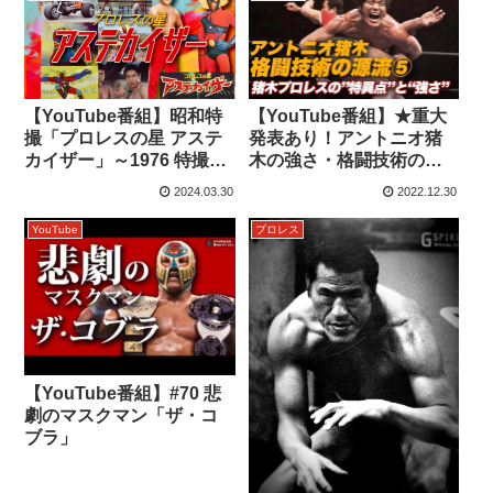
【YouTube番組】昭和特
【YouTube番組】★重大
撮「プロレスの星 アステ
発表あり！アントニオ猪
カイザー」～1976 特撮×
木の強さ・格闘技術の源
アニメ×プロレスの異色
流⑤ 猪木プロレスの”特異
2024.03.30
2022.12.30
作！
点”と“強さ”編#85
YouTube
プロレス
【YouTube番組】#70 悲
劇のマスクマン「ザ・コ
ブラ」