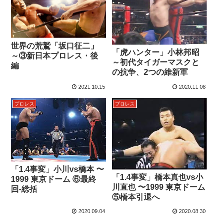
世界の荒鷲「坂口征二」
「虎ハンター」小林邦昭
～③新日本プロレス・後
～初代タイガーマスクと
編
の抗争、2つの維新軍
2021.10.15
2020.11.08
プロレス
プロレス
「1.4事変」小川vs橋本 〜
「1.4事変」橋本真也vs小
1999 東京ドーム ⑥最終
川直也 〜1999 東京ドーム
回-総括
⑤橋本引退へ
2020.09.04
2020.08.30