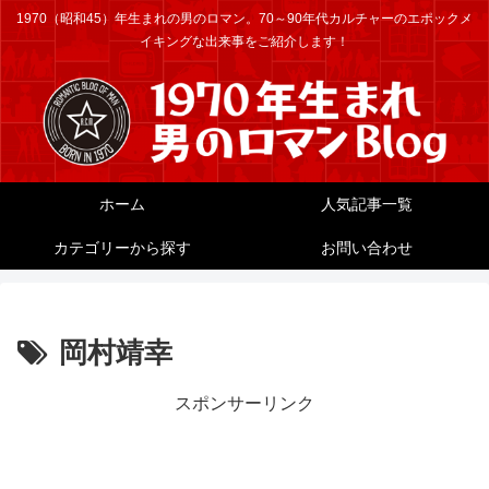
1970（昭和45）年生まれの男のロマン。70～90年代カルチャーのエポックメ
イキングな出来事をご紹介します！
ホーム
人気記事一覧
カテゴリーから探す
お問い合わせ
岡村靖幸
スポンサーリンク