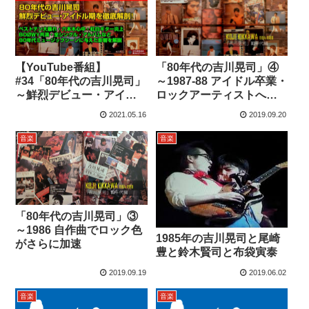
【YouTube番組】
「80年代の吉川晃司」④
#34「80年代の吉川晃司」
～1987-88 アイドル卒業・
～鮮烈デビュー・アイド
ロックアーティストへの
ル期を徹底解剖！
転身
2021.05.16
2019.09.20
音楽
音楽
「80年代の吉川晃司」③
～1986 自作曲でロック色
1985年の吉川晃司と尾崎
がさらに加速
豊と鈴木賢司と布袋寅泰
2019.09.19
2019.06.02
音楽
音楽