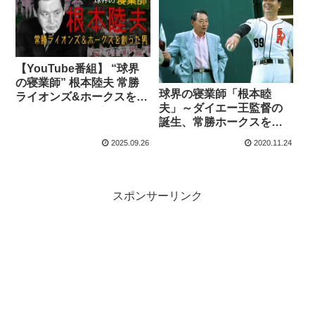
【YouTube番組】 “球界
の寝業師” 根本陸夫 常勝
球界の寝業師「根本睦
ライオンズ&ホークスを創
夫」～ダイエー王監督の
った男
誕生、常勝ホークスを創
った男
2025.09.26
2020.11.24
スポンサーリンク