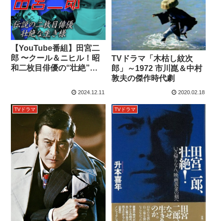
【YouTube番組】田宮二
郎 〜クール＆ニヒル！昭
TVドラマ「木枯し紋次
和二枚目俳優の“壮絶”な
郎」～1972 市川崑＆中村
生き様
敦夫の傑作時代劇
2024.12.11
2020.02.18
TVドラマ
TVドラマ