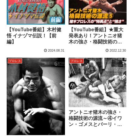
【YouTube番組】木村健
【YouTube番組】★重大
悟 イナヅマ伝説！【前
発表あり！アントニオ猪
編】
木の強さ・格闘技術の源
流⑤ 猪木プロレスの”特異
2024.08.31
2022.12.30
点”と“強さ”編#85
プロレス
プロレス
アントニオ猪木の強さ・
格闘技術の源流～④イワ
ン・ゴメスとバーリ・ト
ゥード