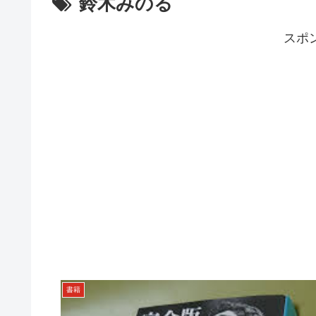
鈴木みのる
スポ
書籍