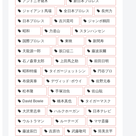
アントニオ猪木
新日本プロレス
ジャイアント馬場
全日本プロレス
長州力
日本プロレス
吉川晃司
ジャンボ鶴田
昭和
力道山
スタンハンセン
国際プロレス
東映
新間寿
天龍源一郎
坂口征二
藤波辰爾
石ノ森章太郎
上田馬之助
前田日明
昭和特撮
タイガージェットシン
円谷プロ
布袋寅泰
デヴィッド･ボウイ
佐野元春
松本隆
手塚治虫
佐山聡
David Bowie
橋本真也
タイガーマスク
大沢誉志幸
ハルクホーガン
日本テレビ
ウルトラマン
ルーテーズ
マサ斎藤
藤波辰巳
吉原功
武藤敬司
筒美京平