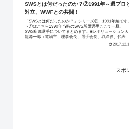
SWSとは何だったのか？②1991年～週プロ
対立、WWFとの共闘！
「SWSとは何だったのか？」シリーズ②、1991年編です
＞①はこちら1990年当時のSWS所属選手ここで一旦、
SWS所属選手についてまとめます。■レボリューション天
龍源一郎（道場主、理事会長、選手会長、取締役、代表
締役社長）ザ・グレート...
2017.12.
スポ