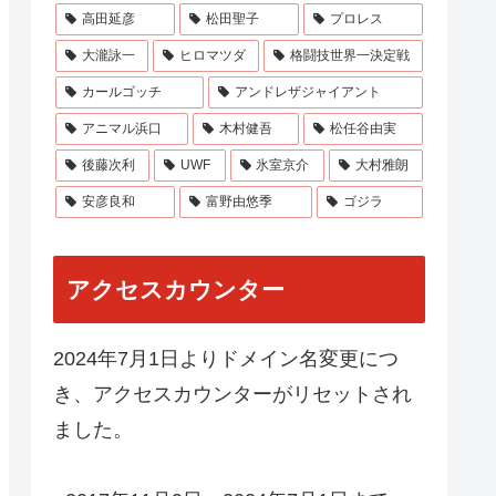
高田延彦
松田聖子
プロレス
大瀧詠一
ヒロマツダ
格闘技世界一決定戦
カールゴッチ
アンドレザジャイアント
アニマル浜口
木村健吾
松任谷由実
後藤次利
UWF
氷室京介
大村雅朗
安彦良和
富野由悠季
ゴジラ
アクセスカウンター
2024年7月1日よりドメイン名変更につ
き、アクセスカウンターがリセットされ
ました。