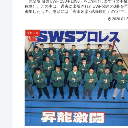
「完全版 証言UWF 1984-1996」をご紹介します（文中敬
称略）。この本は、過去に出版されたUWF関連の3冊を再
編集したもの。巻頭には「高田延彦×武藤敬司」の“24年
の10...
2020.01.
プロレス