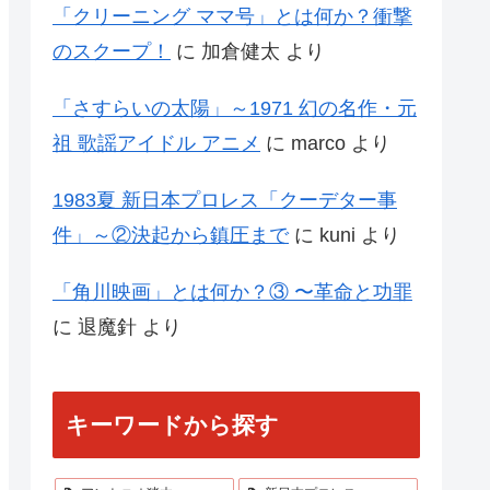
「クリーニング ママ号」とは何か？衝撃
のスクープ！
に
加倉健太
より
「さすらいの太陽」～1971 幻の名作・元
祖 歌謡アイドル アニメ
に
marco
より
1983夏 新日本プロレス「クーデター事
件」～②決起から鎮圧まで
に
kuni
より
「角川映画」とは何か？③ 〜革命と功罪
に
退魔針
より
キーワードから探す