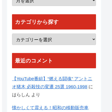
カテゴリから探す
最近のコメント
【YouTube番組】“燃える闘魂” アントニ
オ猪木 必殺技の変遷 25選 1960-1998
に
はらしん
より
懐かしくて震える！昭和の移動販売車