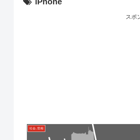
iPhone
スポ
社会､世相