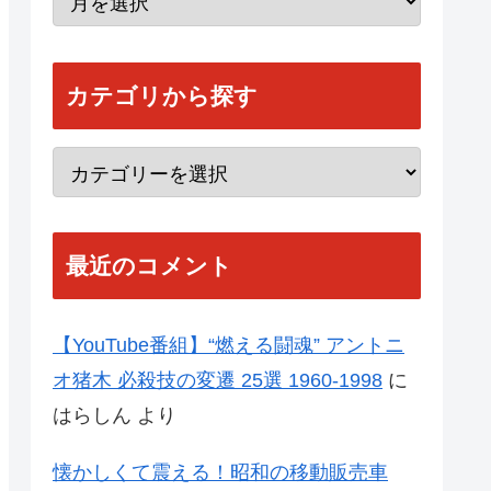
カテゴリから探す
最近のコメント
【YouTube番組】“燃える闘魂” アントニ
オ猪木 必殺技の変遷 25選 1960-1998
に
はらしん
より
懐かしくて震える！昭和の移動販売車