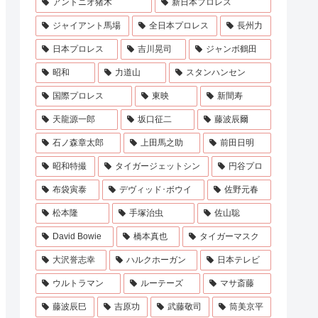
アントニオ猪木
新日本プロレス
ジャイアント馬場
全日本プロレス
長州力
日本プロレス
吉川晃司
ジャンボ鶴田
昭和
力道山
スタンハンセン
国際プロレス
東映
新間寿
天龍源一郎
坂口征二
藤波辰爾
石ノ森章太郎
上田馬之助
前田日明
昭和特撮
タイガージェットシン
円谷プロ
布袋寅泰
デヴィッド･ボウイ
佐野元春
松本隆
手塚治虫
佐山聡
David Bowie
橋本真也
タイガーマスク
大沢誉志幸
ハルクホーガン
日本テレビ
ウルトラマン
ルーテーズ
マサ斎藤
藤波辰巳
吉原功
武藤敬司
筒美京平