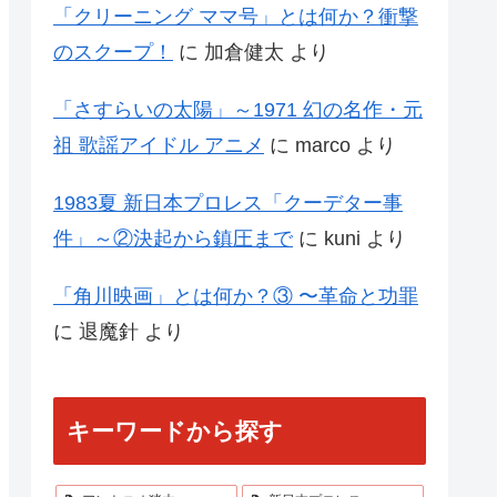
「クリーニング ママ号」とは何か？衝撃
のスクープ！
に
加倉健太
より
「さすらいの太陽」～1971 幻の名作・元
祖 歌謡アイドル アニメ
に
marco
より
1983夏 新日本プロレス「クーデター事
件」～②決起から鎮圧まで
に
kuni
より
「角川映画」とは何か？③ 〜革命と功罪
に
退魔針
より
キーワードから探す