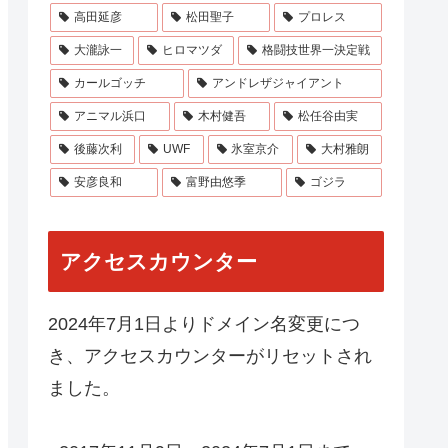
高田延彦
松田聖子
プロレス
大瀧詠一
ヒロマツダ
格闘技世界一決定戦
カールゴッチ
アンドレザジャイアント
アニマル浜口
木村健吾
松任谷由実
後藤次利
UWF
氷室京介
大村雅朗
安彦良和
富野由悠季
ゴジラ
アクセスカウンター
2024年7月1日よりドメイン名変更につ
き、アクセスカウンターがリセットされ
ました。