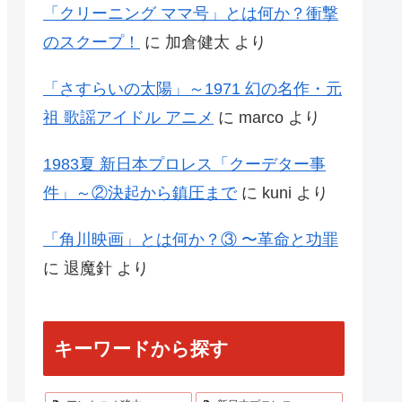
「クリーニング ママ号」とは何か？衝撃
のスクープ！
に
加倉健太
より
「さすらいの太陽」～1971 幻の名作・元
祖 歌謡アイドル アニメ
に
marco
より
1983夏 新日本プロレス「クーデター事
件」～②決起から鎮圧まで
に
kuni
より
「角川映画」とは何か？③ 〜革命と功罪
に
退魔針
より
キーワードから探す