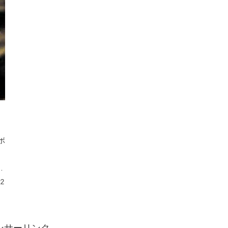
ボ
。
し
人
22