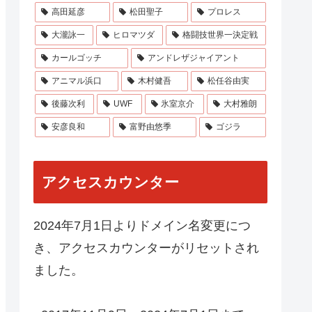
高田延彦
松田聖子
プロレス
大瀧詠一
ヒロマツダ
格闘技世界一決定戦
カールゴッチ
アンドレザジャイアント
アニマル浜口
木村健吾
松任谷由実
後藤次利
UWF
氷室京介
大村雅朗
安彦良和
富野由悠季
ゴジラ
アクセスカウンター
2024年7月1日よりドメイン名変更につ
き、アクセスカウンターがリセットされ
ました。