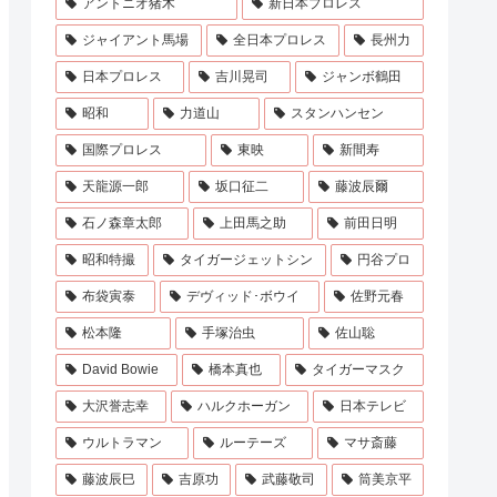
アントニオ猪木
新日本プロレス
ジャイアント馬場
全日本プロレス
長州力
日本プロレス
吉川晃司
ジャンボ鶴田
昭和
力道山
スタンハンセン
国際プロレス
東映
新間寿
天龍源一郎
坂口征二
藤波辰爾
石ノ森章太郎
上田馬之助
前田日明
昭和特撮
タイガージェットシン
円谷プロ
布袋寅泰
デヴィッド･ボウイ
佐野元春
松本隆
手塚治虫
佐山聡
David Bowie
橋本真也
タイガーマスク
大沢誉志幸
ハルクホーガン
日本テレビ
ウルトラマン
ルーテーズ
マサ斎藤
藤波辰巳
吉原功
武藤敬司
筒美京平