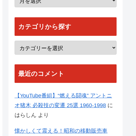
カテゴリから探す
最近のコメント
【YouTube番組】“燃える闘魂” アントニ
オ猪木 必殺技の変遷 25選 1960-1998
に
はらしん
より
懐かしくて震える！昭和の移動販売車