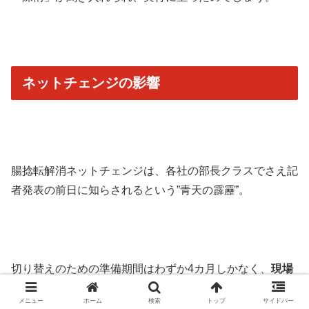
ネットチェンジの影響
腸捻転解消ネットチェンジは、各社の部長クラスでさえ記
者発表の前日に知らされるという”青天の霹靂”。
切り替えのための準備期間はわずか4カ月しかなく、
現場
の調整はかなりの修羅場
だったと言われています。
メニュー
ホーム
検索
トップ
サイドバー