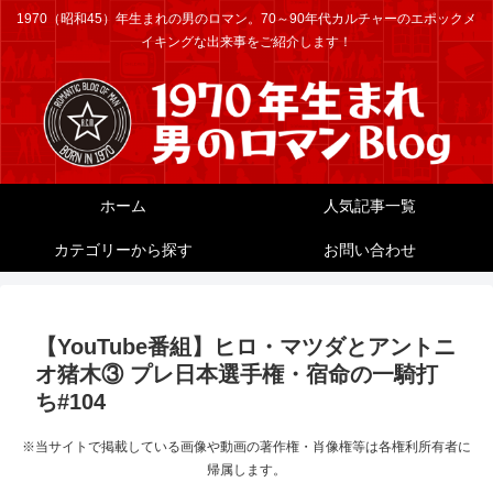
1970（昭和45）年生まれの男のロマン。70～90年代カルチャーのエポックメ
イキングな出来事をご紹介します！
ホーム
人気記事一覧
カテゴリーから探す
お問い合わせ
【YouTube番組】ヒロ・マツダとアントニ
オ猪木③ プレ日本選手権・宿命の一騎打
ち#104
※当サイトで掲載している画像や動画の著作権・肖像権等は各権利所有者に
帰属します。