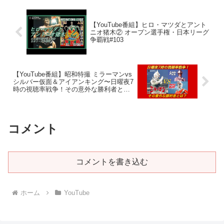
【YouTube番組】ヒロ・マツダとアント
ニオ猪木② オープン選手権・日本リーグ
争覇戦#103
【YouTube番組】昭和特撮 ミラーマンvs
シルバー仮面＆アイアンキング〜日曜夜7
時の視聴率戦争！その意外な勝利者と
は？#105
コメント
コメントを書き込む
ホーム
YouTube