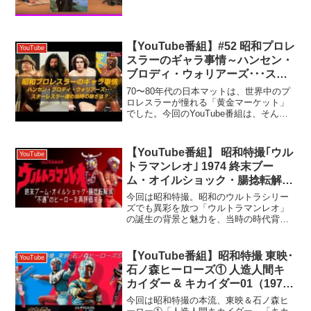
会いからベルリンでのレコーディング、
解散時などのエピソードを語っていただ
きました。#氷室京介 #布袋寅泰 #松井常
松 #高...
【YouTube番組】#52 昭和プロレ
YouTube
スラーのギャラ事情～ハンセン・
ブロディ・ウォリアーズ･･･スタ
ーレスラー達の当時の稼ぎは？
70〜80年代の日本マットは、世界中のプ
ロレスラーが憧れる「黄金マーケット」
でした。今回のYouTube番組は、そんな
80年代のガイジンレスラーたちのギャラ
ンティ事情について、日本人トップレス
ラーや現在のWWEスーパースターズのギ
【YouTube番組】 昭和特撮｢ウル
YouTube
ャランティ...
トラマンレオ｣ 1974 終末ブー
ム・オイルショック・腸捻転解
消…“不遇“のヒーローを再評価す
今回は昭和特撮。昭和のウルトラシリー
る
ズでも異彩を放つ「ウルトラマンレオ」
の誕生の背景と魅力を、当時の時代背景
と共に徹底解析します！【チャプター】
00:00:00 オープニング 00:01:18 衝撃の幕
開け―セブンが死ぬ時！東京は沈没す
【YouTube番組】昭和特撮 東映･
YouTube
る...
石ノ森ヒーローズ① 人造人間キ
カイダー & キカイダー01（1972
～1974）
今回は昭和特撮の本流、東映＆石ノ森ヒ