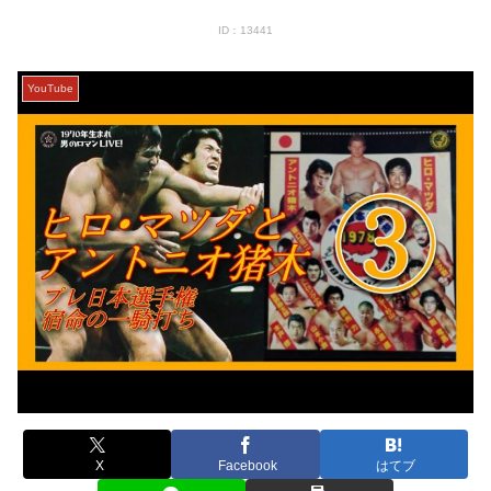
ID：13441
YouTube
X
Facebook
はてブ