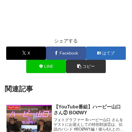
シェアする
X
Facebook
はてブ
LINE
コピー
関連記事
【YouTube番組】ハービー山口
YouTube
さん② BOØWY
フォトグラファー #ハービー山口 さんを
ゲストにお迎えしての特別対談②は、伝
説のバンド #BOØWY編！彼ら4人との出