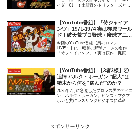
ーロー①「人造人間キカイダー」「キカ
イダー01」！土曜夜のドリフターズとの
視聴率戦争と誕生経緯から企画の経緯、
ハカイダー、ビジンダーなど個性的なキ
ャラ、ネーミングに隠された秘密などな
【YouTube番組】「侍ジャイア
YouTube
ど…お楽しみください。...
ンツ」1971-1974 実は梶原ワール
ド！破天荒プロ野球・魔球アニメ
は少年ジャンプが原作だった
今回のYouTube番組【男のロマン
#100
LIVE！】は、昭和の野球アニメの名作
「侍ジャイアンツ」！実は原作・梶原一
騎、週刊少年ジャンプ連載･･･さらにはオ
ールスター豪華制作陣、ドラマチックな
魔球の数々、ルパンやハイジ、ヤマトと
【YouTube番組】【3者3様】④
YouTube
の関係、子門真人の...
追悼 ハルク・ホーガン “超人”は
猪木から何を“盗んだ”のか？
2025年7月に急逝したプロレス界のアイコ
ン、ハルク・ホーガン。ビンス・マクマ
ホンと共にレスリングビジネスに革命を
もたらした“超人“の、日本マット界でのデ
ビューから覚醒、スーパースターへ登り
詰める足跡を時系列で追いながら、彼は
アントニオ猪木...
スポンサーリンク