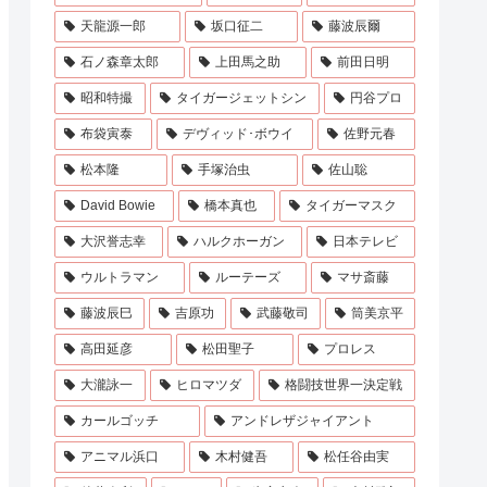
天龍源一郎
坂口征二
藤波辰爾
石ノ森章太郎
上田馬之助
前田日明
昭和特撮
タイガージェットシン
円谷プロ
布袋寅泰
デヴィッド･ボウイ
佐野元春
松本隆
手塚治虫
佐山聡
David Bowie
橋本真也
タイガーマスク
大沢誉志幸
ハルクホーガン
日本テレビ
ウルトラマン
ルーテーズ
マサ斎藤
藤波辰巳
吉原功
武藤敬司
筒美京平
高田延彦
松田聖子
プロレス
大瀧詠一
ヒロマツダ
格闘技世界一決定戦
カールゴッチ
アンドレザジャイアント
アニマル浜口
木村健吾
松任谷由実