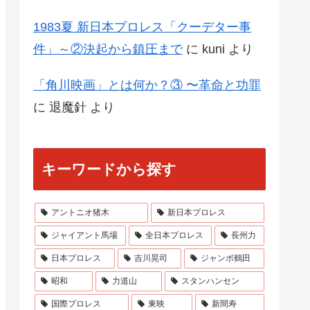
1983夏 新日本プロレス「クーデター事
件」～②決起から鎮圧まで
に
kuni
より
「角川映画」とは何か？③ 〜革命と功罪
に
退魔針
より
キーワードから探す
アントニオ猪木
新日本プロレス
ジャイアント馬場
全日本プロレス
長州力
日本プロレス
吉川晃司
ジャンボ鶴田
昭和
力道山
スタンハンセン
国際プロレス
東映
新間寿