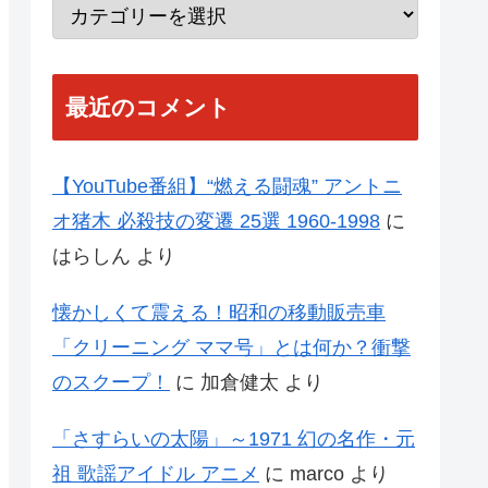
最近のコメント
【YouTube番組】“燃える闘魂” アントニ
オ猪木 必殺技の変遷 25選 1960-1998
に
はらしん
より
懐かしくて震える！昭和の移動販売車
「クリーニング ママ号」とは何か？衝撃
のスクープ！
に
加倉健太
より
「さすらいの太陽」～1971 幻の名作・元
祖 歌謡アイドル アニメ
に
marco
より