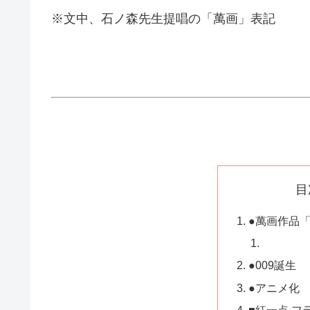
※文中、石ノ森先生提唱の「萬画」表記
目
●萬画作品「
●009誕生
●アニメ化
■紅一点 フ