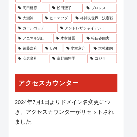
高田延彦
松田聖子
プロレス
大瀧詠一
ヒロマツダ
格闘技世界一決定戦
カールゴッチ
アンドレザジャイアント
アニマル浜口
木村健吾
松任谷由実
後藤次利
UWF
氷室京介
大村雅朗
安彦良和
富野由悠季
ゴジラ
アクセスカウンター
2024年7月1日よりドメイン名変更につ
き、アクセスカウンターがリセットされ
ました。