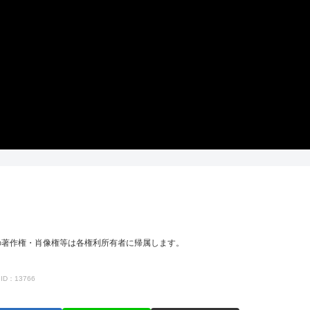
の著作権・肖像権等は各権利所有者に帰属します。
ID：13766