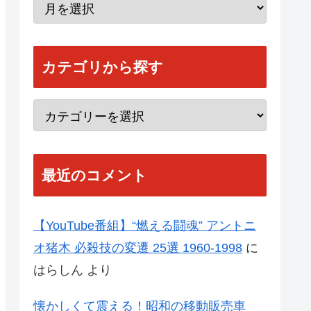
カテゴリから探す
最近のコメント
【YouTube番組】“燃える闘魂” アントニ
オ猪木 必殺技の変遷 25選 1960-1998
に
はらしん
より
懐かしくて震える！昭和の移動販売車