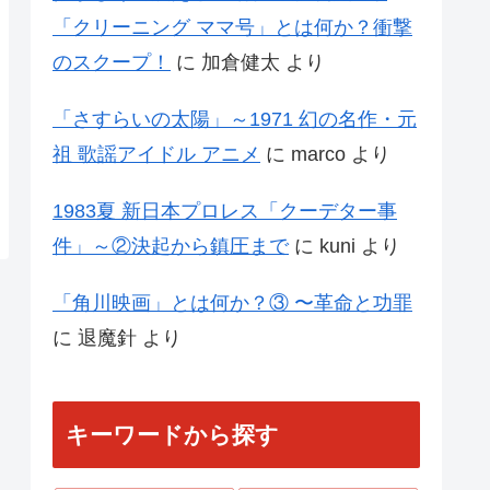
「クリーニング ママ号」とは何か？衝撃
のスクープ！
に
加倉健太
より
「さすらいの太陽」～1971 幻の名作・元
祖 歌謡アイドル アニメ
に
marco
より
1983夏 新日本プロレス「クーデター事
件」～②決起から鎮圧まで
に
kuni
より
「角川映画」とは何か？③ 〜革命と功罪
に
退魔針
より
キーワードから探す