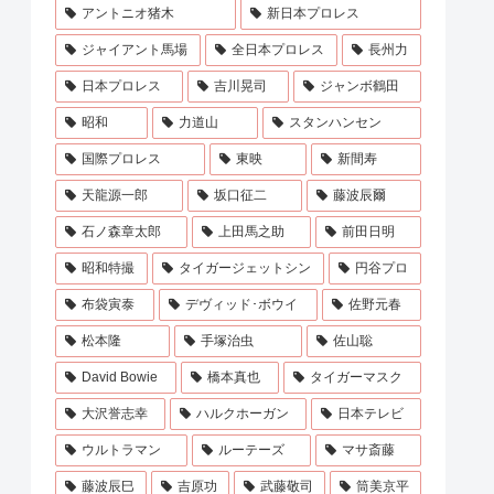
アントニオ猪木
新日本プロレス
ジャイアント馬場
全日本プロレス
長州力
日本プロレス
吉川晃司
ジャンボ鶴田
昭和
力道山
スタンハンセン
国際プロレス
東映
新間寿
天龍源一郎
坂口征二
藤波辰爾
石ノ森章太郎
上田馬之助
前田日明
昭和特撮
タイガージェットシン
円谷プロ
布袋寅泰
デヴィッド･ボウイ
佐野元春
松本隆
手塚治虫
佐山聡
David Bowie
橋本真也
タイガーマスク
大沢誉志幸
ハルクホーガン
日本テレビ
ウルトラマン
ルーテーズ
マサ斎藤
藤波辰巳
吉原功
武藤敬司
筒美京平