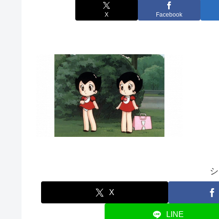
X
Facebook
シ
X
LINE