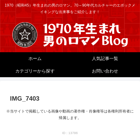
1970（昭和45）年生まれの男のロマン。70～90年代カルチャーのエポックメ
イキングな出来事をご紹介します！
ホーム
人気記事一覧
カテゴリーから探す
お問い合わせ
IMG_7403
※当サイトで掲載している画像や動画の著作権・肖像権等は各権利所有者に
帰属します。
ID：13786