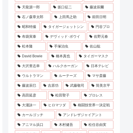
天龍源一郎
坂口征二
藤波辰爾
石ノ森章太郎
上田馬之助
前田日明
昭和特撮
タイガージェットシン
円谷プロ
布袋寅泰
デヴィッド･ボウイ
佐野元春
松本隆
手塚治虫
佐山聡
David Bowie
橋本真也
タイガーマスク
大沢誉志幸
ハルクホーガン
日本テレビ
ウルトラマン
ルーテーズ
マサ斎藤
藤波辰巳
吉原功
武藤敬司
筒美京平
高田延彦
松田聖子
プロレス
大瀧詠一
ヒロマツダ
格闘技世界一決定戦
カールゴッチ
アンドレザジャイアント
アニマル浜口
木村健吾
松任谷由実