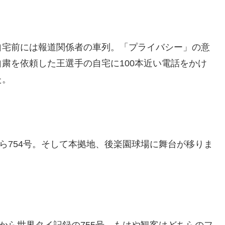
自宅前には報道関係者の車列。「プライバシー」の意
粛を依頼した王選手の自宅に100本近い電話をかけ
た。
ら754号。そして本拠地、後楽園球場に舞台が移りま
から世界タイ記録の755号。もはや観客はどちらのフ