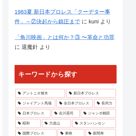
1983夏 新日本プロレス「クーデター事
件」～②決起から鎮圧まで
に
kuni
より
「角川映画」とは何か？③ 〜革命と功罪
に
退魔針
より
キーワードから探す
アントニオ猪木
新日本プロレス
ジャイアント馬場
全日本プロレス
長州力
日本プロレス
吉川晃司
ジャンボ鶴田
昭和
力道山
スタンハンセン
国際プロレス
東映
新間寿