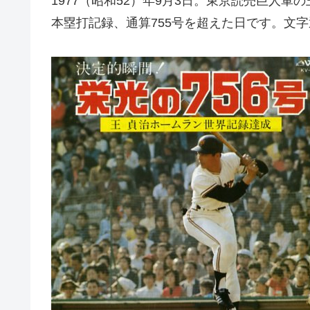
1977（昭和52）年9月3日。東京読売巨人軍
本塁打記録、通算755号を超えた日です。文