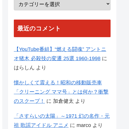
最近のコメント
【YouTube番組】“燃える闘魂” アントニ
オ猪木 必殺技の変遷 25選 1960-1998
に
はらしん
より
懐かしくて震える！昭和の移動販売車
「クリーニング ママ号」とは何か？衝撃
のスクープ！
に
加倉健太
より
「さすらいの太陽」～1971 幻の名作・元
祖 歌謡アイドル アニメ
に
marco
より