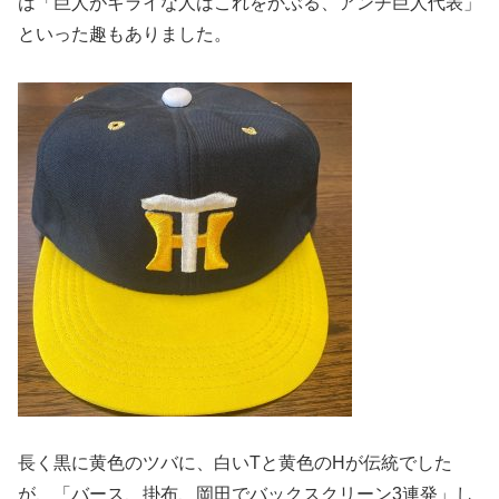
は「
巨人がキライな人はこれをかぶる、アンチ巨人代表」
といった趣もありました。
長く黒に黄色のツバに、白いTと黄色のHが伝統でした
が、「
バース、掛布、岡田でバックスクリーン3連発」し