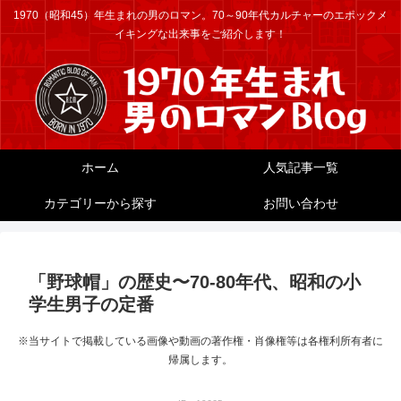
1970（昭和45）年生まれの男のロマン。70～90年代カルチャーのエポックメ
イキングな出来事をご紹介します！
ホーム
人気記事一覧
カテゴリーから探す
お問い合わせ
「野球帽」の歴史〜70-80年代、昭和の小
学生男子の定番
※当サイトで掲載している画像や動画の著作権・肖像権等は各権利所有者に
帰属します。