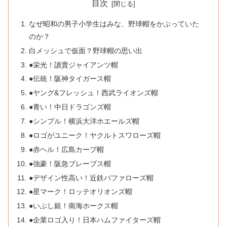
目次
なぜ昭和の男子小学生はみな、野球帽をかぶっていた
のか？
白メッシュで仮面？野球帽の思い出
●栄光！讀賣ジャイアンツ帽
●伝統！阪神タイガース帽
●ヤング&フレッシュ！西武ライオンズ帽
●青い！中日ドラゴンズ帽
●シンプル！横浜大洋ホエールズ帽
●ロゴがユニーク！ヤクルトスワローズ帽
●赤ヘル！広島カープ帽
●強豪！阪急ブレーブス帽
●デザイン性高い！近鉄バファローズ帽
●星マーク！ロッテオリオンズ帽
●いぶし銀！南海ホークス帽
●企業ロゴ入り！日本ハムファイターズ帽