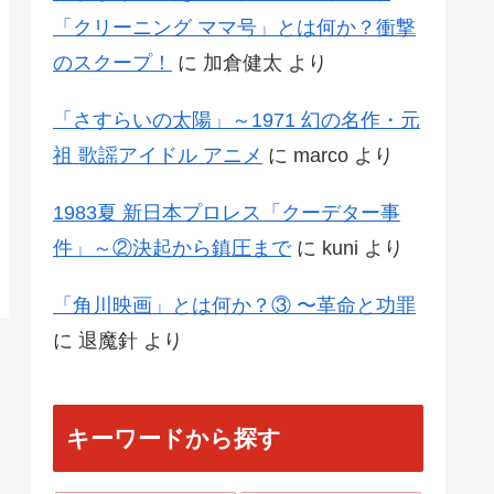
「クリーニング ママ号」とは何か？衝撃
のスクープ！
に
加倉健太
より
「さすらいの太陽」～1971 幻の名作・元
祖 歌謡アイドル アニメ
に
marco
より
1983夏 新日本プロレス「クーデター事
件」～②決起から鎮圧まで
に
kuni
より
「角川映画」とは何か？③ 〜革命と功罪
に
退魔針
より
キーワードから探す