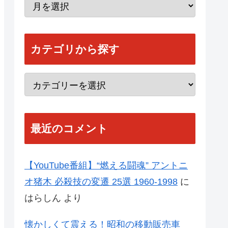
カテゴリから探す
最近のコメント
【YouTube番組】“燃える闘魂” アントニ
オ猪木 必殺技の変遷 25選 1960-1998
に
はらしん
より
懐かしくて震える！昭和の移動販売車