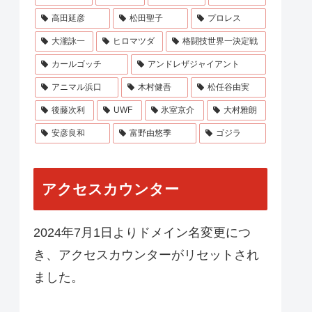
高田延彦
松田聖子
プロレス
大瀧詠一
ヒロマツダ
格闘技世界一決定戦
カールゴッチ
アンドレザジャイアント
アニマル浜口
木村健吾
松任谷由実
後藤次利
UWF
氷室京介
大村雅朗
安彦良和
富野由悠季
ゴジラ
アクセスカウンター
2024年7月1日よりドメイン名変更につ
き、アクセスカウンターがリセットされ
ました。