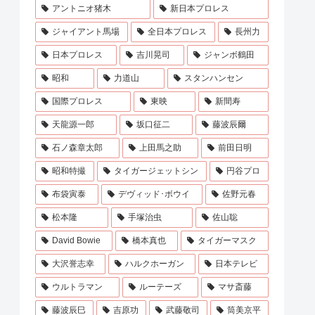
アントニオ猪木
新日本プロレス
ジャイアント馬場
全日本プロレス
長州力
日本プロレス
吉川晃司
ジャンボ鶴田
昭和
力道山
スタンハンセン
国際プロレス
東映
新間寿
天龍源一郎
坂口征二
藤波辰爾
石ノ森章太郎
上田馬之助
前田日明
昭和特撮
タイガージェットシン
円谷プロ
布袋寅泰
デヴィッド･ボウイ
佐野元春
松本隆
手塚治虫
佐山聡
David Bowie
橋本真也
タイガーマスク
大沢誉志幸
ハルクホーガン
日本テレビ
ウルトラマン
ルーテーズ
マサ斎藤
藤波辰巳
吉原功
武藤敬司
筒美京平