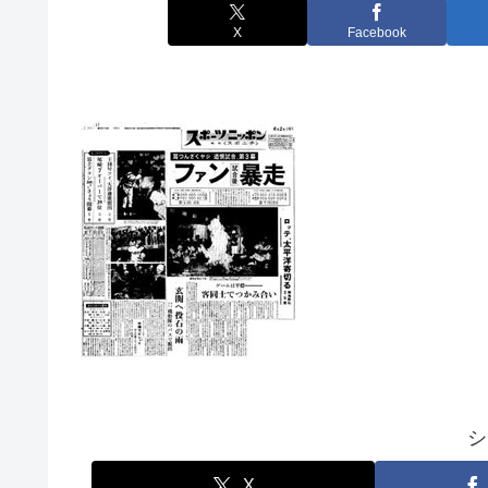
X
Facebook
シ
X