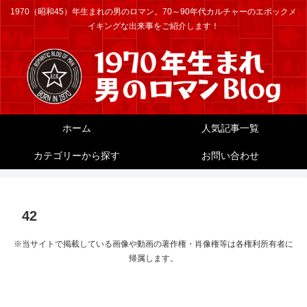
1970（昭和45）年生まれの男のロマン。70～90年代カルチャーのエポックメ
イキングな出来事をご紹介します！
ホーム
人気記事一覧
カテゴリーから探す
お問い合わせ
42
※当サイトで掲載している画像や動画の著作権・肖像権等は各権利所有者に
帰属します。