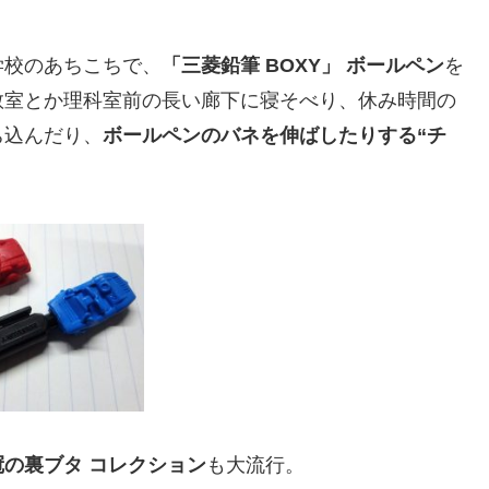
学校のあちこちで、
「三菱鉛筆 BOXY」 ボールペン
を
教室とか理科室前の長い廊下に寝そべり、休み時間の
ち込んだり、
ボールペンのバネを伸ばしたりする“チ
の裏ブタ コレクション
も大流行。