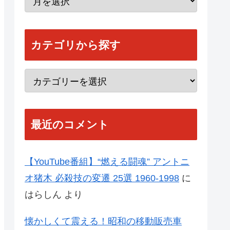
カテゴリから探す
最近のコメント
【YouTube番組】“燃える闘魂” アントニ
オ猪木 必殺技の変遷 25選 1960-1998
に
はらしん
より
懐かしくて震える！昭和の移動販売車