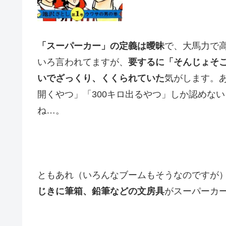
「スーパーカー」の定義は曖昧
で、大馬力で
いろ言われてますが、
要するに「そんじょそ
いでざっくり、くくられていた
気がします。
開くやつ」「300キロ出るやつ」しか認めな
ね…。
ともあれ（いろんなブームもそうなのですが
じきに筆箱、鉛筆などの文房具
がスーパーカ