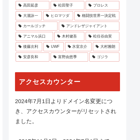
高田延彦
松田聖子
プロレス
大瀧詠一
ヒロマツダ
格闘技世界一決定戦
カールゴッチ
アンドレザジャイアント
アニマル浜口
木村健吾
松任谷由実
後藤次利
UWF
氷室京介
大村雅朗
安彦良和
富野由悠季
ゴジラ
アクセスカウンター
2024年7月1日よりドメイン名変更につ
き、アクセスカウンターがリセットされ
ました。