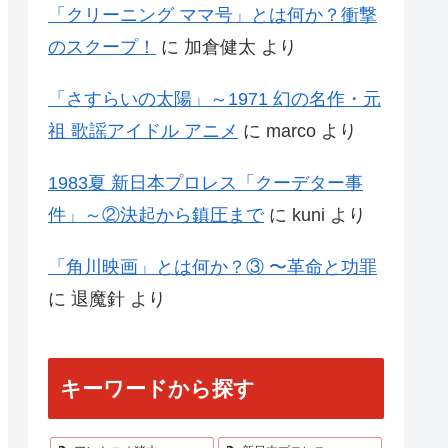
「クリーニング ママ号」とは何か？衝撃
のスクープ！
に
加倉健太
より
「さすらいの太陽」～1971 幻の名作・元
祖 歌謡アイドル アニメ
に
marco
より
1983夏 新日本プロレス「クーデター事
件」～②決起から鎮圧まで
に
kuni
より
「角川映画」とは何か？③ 〜革命と功罪
に
退魔針
より
キーワードから探す