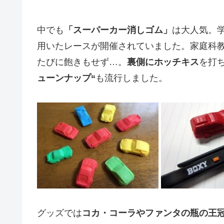
中でも
「スーパーカー消しゴム」
は大人気。
用いたレースが開催されていました。家庭科
たびに飽きもせず…。
裏側にホッチキス
を打
ューンナップ“
も流行しました。
グッズでは
コカ・コーラやファンタの瓶の王冠