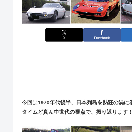
X
Facebook
今回は
1970年代後半、日本列島を熱狂の渦
タイムど真ん中世代の視点で、振り返り
ます