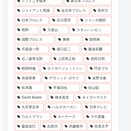
アントニオ猪木
新日本プロレス
ジャイアント馬場
全日本プロレス
長州力
日本プロレス
吉川晃司
ジャンボ鶴田
昭和
力道山
スタンハンセン
国際プロレス
東映
新間寿
天龍源一郎
坂口征二
藤波辰爾
石ノ森章太郎
上田馬之助
前田日明
昭和特撮
タイガージェットシン
円谷プロ
布袋寅泰
デヴィッド･ボウイ
佐野元春
松本隆
手塚治虫
佐山聡
David Bowie
橋本真也
タイガーマスク
大沢誉志幸
ハルクホーガン
日本テレビ
ウルトラマン
ルーテーズ
マサ斎藤
藤波辰巳
吉原功
武藤敬司
筒美京平