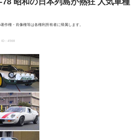
-78 昭和の日本列島が熱狂 人気車種
の著作権・肖像権等は各権利所有者に帰属します。
ID：4568