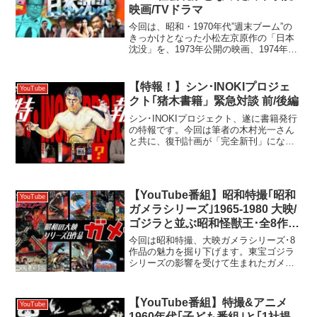
映画/TVドラマ
今回は、昭和・1970年代”週末ブーム”の
きっかけとなった小松左京原作の「日本
沈没」を、1973年公開の映画、1974年放
送のTVドラマを交えて、当時の時代背景
や世相を交えて解析します！【チャプタ
ー】 00:00:00 オープニング 00:...
【特報！】シン･INOKIプロジェ
YouTube
クト｢猪木書籍」緊急対談 前/後編
シン･INOKIプロジェクト、遂に書籍発行
の特報です。今回は筆者の木村光一さん
と共に、復刊計画が「完全新刊」になっ
た経緯から、この書籍の意義と込めた想
い、そして目次に沿って読みどころを一
挙公開！前/後編の2回に分けてお届けし
ます。【チャプタ...
【YouTube番組】昭和特撮｢昭和
YouTube
ガメラシリーズ｣1965-1980 大映/
ゴジラと並ぶ昭和怪獣王･全8作の
魅力を紹介！
今回は昭和特撮、大映ガメラシリーズ･8
作品の魅力を掘り下げます。東宝ゴジラ
シリーズの影響を受けて生まれたガメラ
は、子どもの味方、正義の怪獣。ギャオ
ス、ギロン、バイラスといった個性豊か
な敵役の怪獣達とのバトルシーンや、魅
【YouTube番組】特撮&アニメ
YouTube
力的なアングルの特撮な...
1960年代｢子ども番組｣と｢1社提