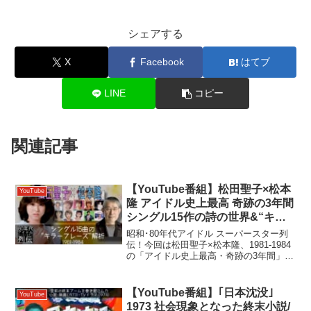
シェアする
X
Facebook
はてブ
LINE
コピー
関連記事
【YouTube番組】松田聖子×松本
YouTube
隆 アイドル史上最高 奇跡の3年間
シングル15作の詩の世界&“キラ
ーフレーズ“を解析 1981-1984
昭和･80年代アイドル スーパースター列
伝！今回は松田聖子×松本隆、1981-1984
の「アイドル史上最高・奇跡の3年間」の
シングル15曲の、詩の世界と各曲の“キラ
ーフレーズ“を、独自視点で徹底解析！
【チャプター】 00:00:00 オー...
【YouTube番組】｢日本沈没｣
YouTube
1973 社会現象となった終末小説/