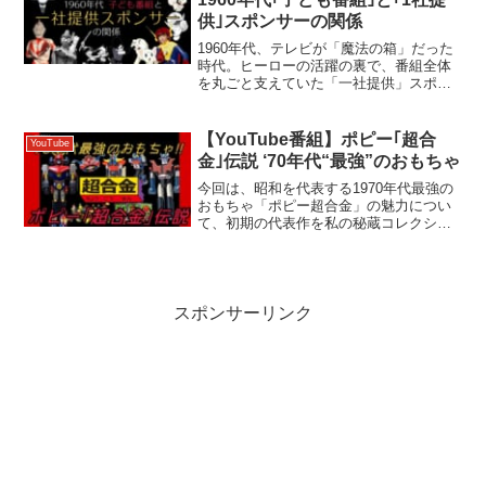
供｣スポンサーの関係
1960年代、テレビが「魔法の箱」だった
時代。ヒーローの活躍の裏で、番組全体
を丸ごと支えていた「一社提供」スポン
サーがいました。 松下電器、東芝、武田
薬品、グリコ...。現代では失われつつあ
る、番組とスポンサーの濃密な関係を、
【YouTube番組】ポピー｢超合
YouTube
懐かしい映像と...
金｣伝説 ‘70年代“最強”のおもちゃ
今回は、昭和を代表する1970年代最強の
おもちゃ「ポピー超合金」の魅力につい
て、初期の代表作を私の秘蔵コレクショ
ンと共に解説します！【チャプター】
00:00:00 オープニング 00:01:14 超合金の
源流①「ジャンボマシンダー」 00...
スポンサーリンク