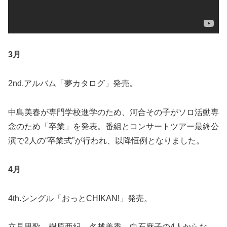
3月
2nd.アルバム「夢カタログ」発売。
中島美春が専門学校進学のため、河合その子がソロ活動専
念のため「卒業」を発表。番組とコンサートツアー最終公
演で2人の“卒業式”が行われ、以降恒例となりました。
4月
4th.シングル「おっとCHIKAN!」発売。
立見里歌、樹原亜紀、名越美香、白石麻子の4人からな