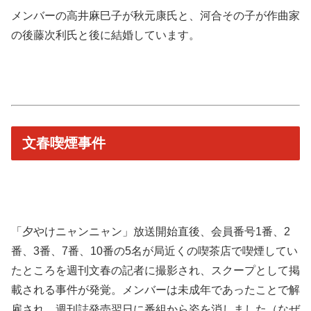
メンバーの高井麻巳子が秋元康氏と、河合その子が作曲家
の後藤次利氏と後に結婚しています。
文春喫煙事件
「夕やけニャンニャン」放送開始直後、会員番号1番、2
番、3番、7番、10番の5名が局近くの喫茶店で喫煙してい
たところを週刊文春の記者に撮影され、スクープとして掲
載される事件が発覚。メンバーは未成年であったことで解
雇され、週刊誌発売翌日に番組から姿を消しました（なぜ