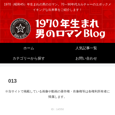
1970（昭和45）年生まれの男のロマン。70～90年代カルチャーのエポックメ
イキングな出来事をご紹介します！
ホーム
人気記事一覧
カテゴリーから探す
お問い合わせ
013
※当サイトで掲載している画像や動画の著作権・肖像権等は各権利所有者に
帰属します。
ID：14550