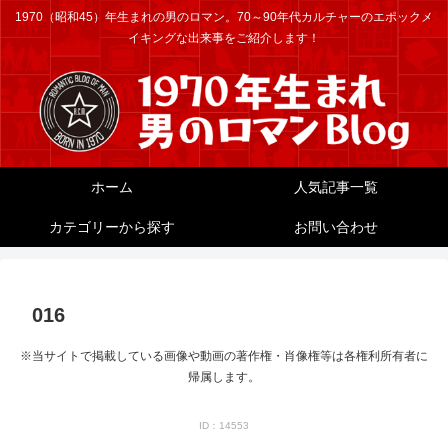
1970（昭和45）年生まれの男のロマン。70～90年代カルチャーのエポックメ
イキングな出来事をご紹介します！
ホーム
人気記事一覧
カテゴリーから探す
お問い合わせ
016
※当サイトで掲載している画像や動画の著作権・肖像権等は各権利所有者に
帰属します。
ID：14553