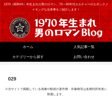
1970（昭和45）年生まれの男のロマン。70～90年代カルチャーのエポックメ
イキングな出来事をご紹介します！
ホーム
人気記事一覧
カテゴリーから探す
お問い合わせ
029
※当サイトで掲載している画像や動画の著作権・肖像権等は各権利所有者に
帰属します。