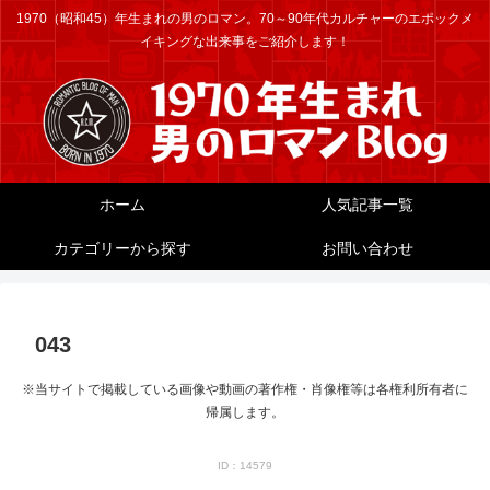
1970（昭和45）年生まれの男のロマン。70～90年代カルチャーのエポックメ
イキングな出来事をご紹介します！
ホーム
人気記事一覧
カテゴリーから探す
お問い合わせ
043
※当サイトで掲載している画像や動画の著作権・肖像権等は各権利所有者に
帰属します。
ID：14579