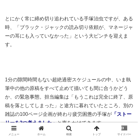
とにかく常に締め切り追われている手塚治虫ですが、ある
時、「ブラック・ジャックの読み切り依頼が、マネージャ
ーの耳にも入っていなかった」という大ピンチを迎えま
す。
1分の隙間時間もない超絶過密スケジュールの中、いま執
筆中の他の原稿をすべて止めて描いても間に合うかどう
か、の緊急事態。担当編集は「もうこれは完全に終了、原
稿を落としてしまった」と途方に暮れていたところ、別の
雑誌の100ページ企画が終わり疲労困憊の手塚が
「ストー
リーを3つ考えました」
と声をかけてきます。
メニュー
ホーム
検索
トップ
サイドバー