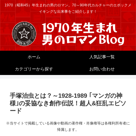
1970（昭和45）年生まれの男のロマン。70～90年代カルチャーのエポックメ
イキングな出来事をご紹介します！
ホーム
人気記事一覧
カテゴリーから探す
お問い合わせ
手塚治虫とは？～1928-1989 ｢マンガの神
様｣の妥協なき創作伝説！超人&狂乱エピソ
ード
※当サイトで掲載している画像や動画の著作権・肖像権等は各権利所有者に
帰属します。