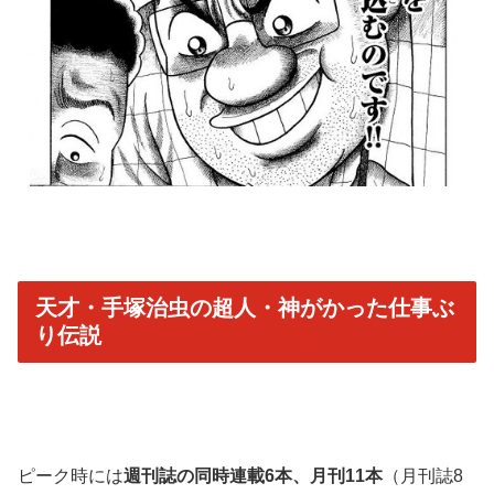
天才・手塚治虫の超人・神がかった仕事ぶ
り伝説
ピーク時には
週刊誌の同時連載6本、月刊11本
（月刊誌8