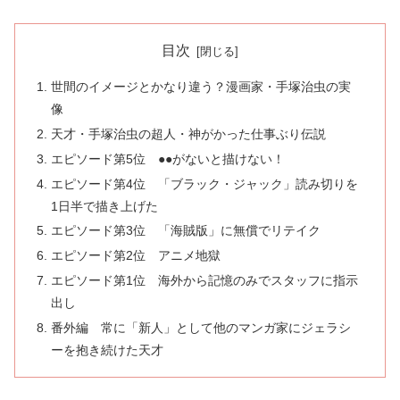
目次
世間のイメージとかなり違う？漫画家・手塚治虫の実
像
天才・手塚治虫の超人・神がかった仕事ぶり伝説
エピソード第5位 ●●がないと描けない！
エピソード第4位 「ブラック・ジャック」読み切りを
1日半で描き上げた
エピソード第3位 「海賊版」に無償でリテイク
エピソード第2位 アニメ地獄
エピソード第1位 海外から記憶のみでスタッフに指示
出し
番外編 常に「新人」として他のマンガ家にジェラシ
ーを抱き続けた天才