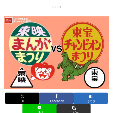
ID：874
映画
X
Facebook
はてブ
LINE
コピー