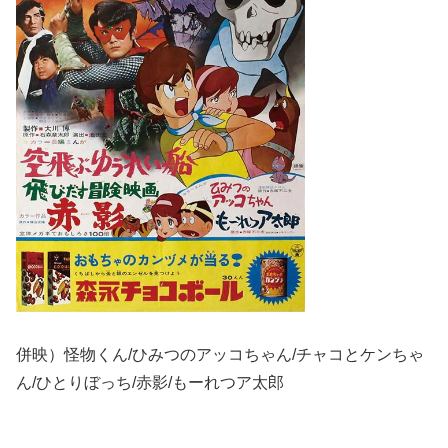
併映）怪物くん/ひみつのアッコちゃん/チャコとケンちゃ
ん/ひとりぼっち/赤影/もーれつア太郎