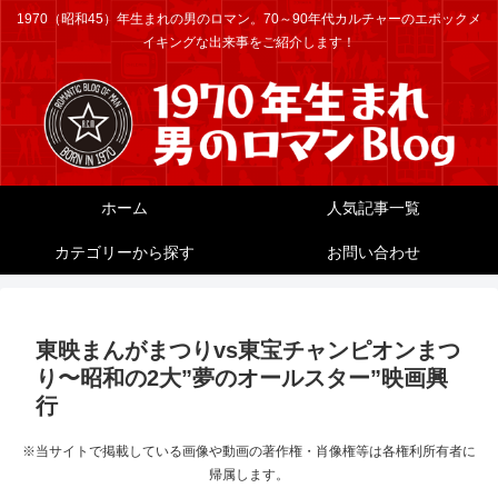
1970（昭和45）年生まれの男のロマン。70～90年代カルチャーのエポックメ
イキングな出来事をご紹介します！
ホーム
人気記事一覧
カテゴリーから探す
お問い合わせ
東映まんがまつりvs東宝チャンピオンまつ
り〜昭和の2大”夢のオールスター”映画興
行
※当サイトで掲載している画像や動画の著作権・肖像権等は各権利所有者に
帰属します。