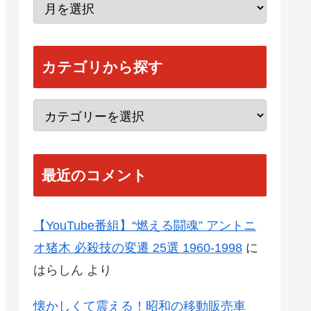
カテゴリから探す
最近のコメント
【YouTube番組】“燃える闘魂” アントニ
オ猪木 必殺技の変遷 25選 1960-1998
に
はらしん
より
懐かしくて震える！昭和の移動販売車