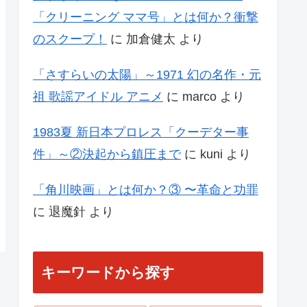
「クリーニング ママ号」とは何か？衝撃
のスクープ！
に
加倉健太
より
「さすらいの太陽」～1971 幻の名作・元
祖 歌謡アイドル アニメ
に
marco
より
1983夏 新日本プロレス「クーデター事
件」～②決起から鎮圧まで
に
kuni
より
「角川映画」とは何か？③ 〜革命と功罪
に
退魔針
より
キーワードから探す