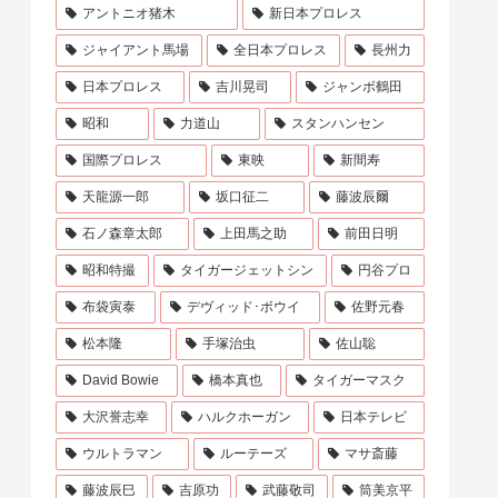
アントニオ猪木
新日本プロレス
ジャイアント馬場
全日本プロレス
長州力
日本プロレス
吉川晃司
ジャンボ鶴田
昭和
力道山
スタンハンセン
国際プロレス
東映
新間寿
天龍源一郎
坂口征二
藤波辰爾
石ノ森章太郎
上田馬之助
前田日明
昭和特撮
タイガージェットシン
円谷プロ
布袋寅泰
デヴィッド･ボウイ
佐野元春
松本隆
手塚治虫
佐山聡
David Bowie
橋本真也
タイガーマスク
大沢誉志幸
ハルクホーガン
日本テレビ
ウルトラマン
ルーテーズ
マサ斎藤
藤波辰巳
吉原功
武藤敬司
筒美京平