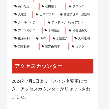
高田延彦
松田聖子
プロレス
大瀧詠一
ヒロマツダ
格闘技世界一決定戦
カールゴッチ
アンドレザジャイアント
アニマル浜口
木村健吾
松任谷由実
後藤次利
UWF
氷室京介
大村雅朗
安彦良和
富野由悠季
ゴジラ
アクセスカウンター
2024年7月1日よりドメイン名変更につ
き、アクセスカウンターがリセットされ
ました。