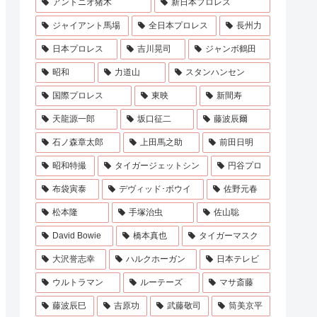
アントニオ猪木
新日本プロレス
ジャイアント馬場
全日本プロレス
長州力
日本プロレス
吉川晃司
ジャンボ鶴田
昭和
力道山
スタンハンセン
国際プロレス
東映
新間寿
天龍源一郎
坂口征二
藤波辰爾
石ノ森章太郎
上田馬之助
前田日明
昭和特撮
タイガージェットシン
円谷プロ
布袋寅泰
デヴィッド･ボウイ
佐野元春
松本隆
手塚治虫
佐山聡
David Bowie
橋本真也
タイガーマスク
大沢誉志幸
ハルクホーガン
日本テレビ
ウルトラマン
ルーテーズ
マサ斎藤
藤波辰巳
吉原功
武藤敬司
筒美京平