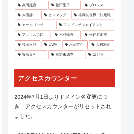
高田延彦
松田聖子
プロレス
大瀧詠一
ヒロマツダ
格闘技世界一決定戦
カールゴッチ
アンドレザジャイアント
アニマル浜口
木村健吾
松任谷由実
後藤次利
UWF
氷室京介
大村雅朗
安彦良和
富野由悠季
ゴジラ
アクセスカウンター
2024年7月1日よりドメイン名変更につ
き、アクセスカウンターがリセットされ
ました。