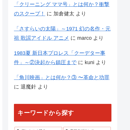
「クリーニング ママ号」とは何か？衝撃
のスクープ！
に
加倉健太
より
「さすらいの太陽」～1971 幻の名作・元
祖 歌謡アイドル アニメ
に
marco
より
1983夏 新日本プロレス「クーデター事
件」～②決起から鎮圧まで
に
kuni
より
「角川映画」とは何か？③ 〜革命と功罪
に
退魔針
より
キーワードから探す