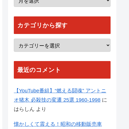
カテゴリから探す
最近のコメント
【YouTube番組】“燃える闘魂” アントニ
オ猪木 必殺技の変遷 25選 1960-1998
に
はらしん
より
懐かしくて震える！昭和の移動販売車