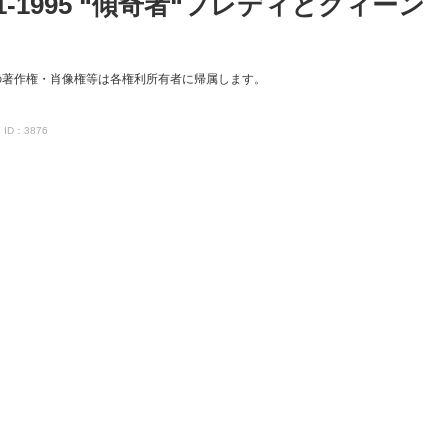
-1995 “傾奇者“フレディとクィーン
の著作権・肖像権等は各権利所有者に帰属します。
ID：3876