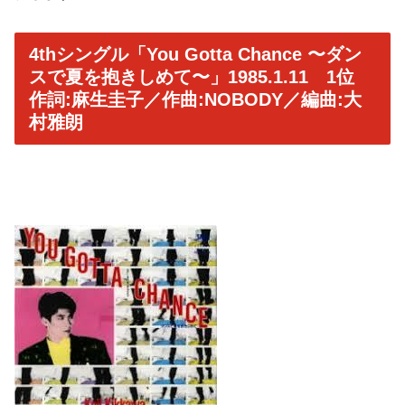
4thシングル「You Gotta Chance 〜ダン
スで夏を抱きしめて〜」1985.1.11 1位
作詞:麻生圭子／作曲:NOBODY／編曲:大
村雅朗