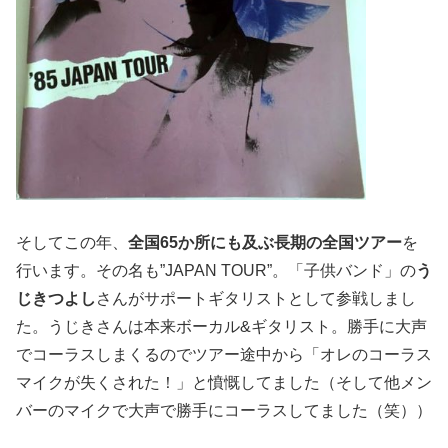
そしてこの年、
全国65か所にも及ぶ長期の全国ツアー
を
行います。その名も”JAPAN TOUR”。「子供バンド」の
う
じきつよし
さんがサポートギタリストとして参戦しまし
た。うじきさんは本来ボーカル&ギタリスト。勝手に大声
でコーラスしまくるのでツアー途中から「オレのコーラス
マイクが失くされた！」と憤慨してました（そして他メン
バーのマイクで大声で勝手にコーラスしてました（笑））