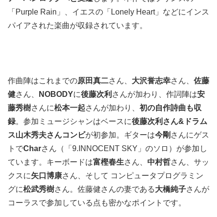
「Purple Rain」、イエスの「Lonely Heart」などにインス
パイアされた楽曲が収録されています。
作曲陣はこれまでの
原田真二
さん、
大沢誉志幸
さん、
佐藤
健
さん、
NOBODY
に
後藤次利
さんが加わり、作詞陣は
安
藤秀樹
さんに
松本一起
さんが加わり、
初の自作詩曲も収
録
。参加ミュージシャンはベースに
後藤次利さん&ドラム
ス山木秀夫さんコンビ
が初参加。ギターは
今剛
さんにゲス
トで
Char
さん（「9.INNOCENT SKY」のソロ）が参加し
ています。キーボードは
富樫春生
さん、
中村哲
さん、サッ
クスに
矢口博康
さん、そして コンピュータプログラミン
グに
松武秀樹
さん。佐藤健さんの妻である
大橋純子
さんが
コーラスで参加している点も密かなポイントです。