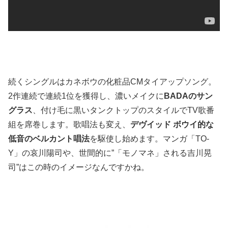
続くシングルはカネボウの化粧品CMタイアップソング。
2作連続で連続1位を獲得し、濃いメイクに
BADAのサン
グラス
、付け毛に黒いタンクトップのスタイルでTV歌番
組を席巻します。歌唱法も変え、
デヴイッド ボウイ的な
低音のベルカント唱法
を駆使し始めます。マンガ「TO-
Y」の哀川陽司や、世間的に”「モノマネ」される吉川晃
司”はこの時のイメージなんですかね。