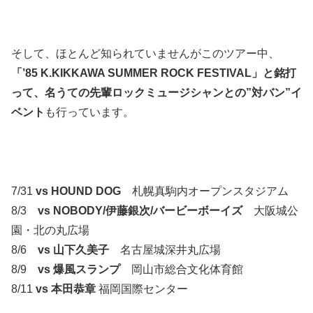
そして、ほとんど知られていませんがこのツアー中、
「’85 K.KIKKAWA SUMMER ROCK FESTIVAL」と銘打
って、名うての先輩ロックミュージシャンとの”対バン”イ
ベント
も行っています。
7/31
vs HOUND DOG
札幌真駒内オープンスタジアム
8/3
vs NOBODY/伊藤銀次/バービーボーイズ
大阪城公
園・北の丸広場
8/6
vs 山下久美子
名古屋城深井丸広場
8/9
vs 爆風スランプ
岡山市総合文化体育館
8/11
vs 本田恭章
福岡国際センター