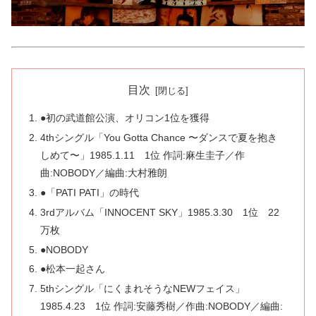
目次
●初の武道館公演、オリコン1位を獲得
4thシングル「You Gotta Chance 〜ダンスで夏を抱き
しめて〜」1985.1.11 1位 作詞:麻生圭子／作
曲:NOBODY／編曲:大村雅朗
●「PATI PATI」の時代
3rdアルバム「INNOCENT SKY」1985.3.30 1位 22
万枚
●NOBODY
●松本一起さん
5thシングル「にくまれそうなNEWフェイス」
1985.4.23 1位 作詞:安藤秀樹／作曲:NOBODY／編曲: