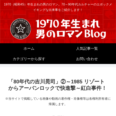
1970（昭和45）年生まれの男のロマン。70～90年代カルチャーのエポックメ
イキングな出来事をご紹介します！
ホーム
人気記事一覧
カテゴリーから探す
お問い合わせ
「80年代の吉川晃司」②～1985 リゾート
からアーバンロックで快進撃～紅白事件！
※当サイトで掲載している画像や動画の著作権・肖像権等は各権利所有者に
帰属します。