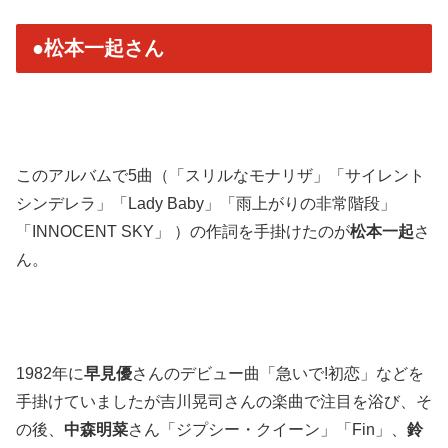
●松本一起さん
このアルバムで5曲（「スリルなモナリザ」「サイレント
シンデレラ」「Lady Baby」「雨上がりの非常階段」
「INNOCENT SKY」 ）の作詞を手掛けたのが
松本一起
さ
ん。
1982年に
早見優
さんのデビュー曲「急いで!初恋」などを
手掛けていましたが吉川晃司さんの楽曲で注目を浴び、そ
の後、
中森明菜
さん「ジプシー・クイーン」「Fin」、
鈴