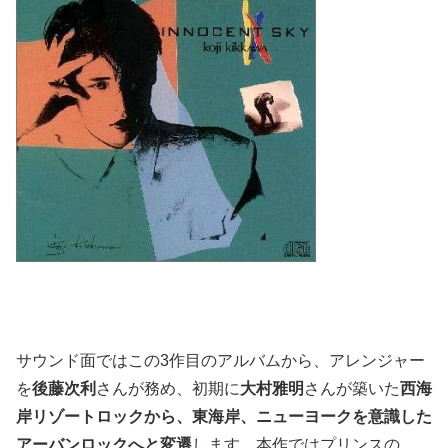
サウンド面ではこの3作目のアルバムから、アレンジャー
を
後藤次利
さんが務め、初期に
大村雅明
さんが築いた
西海
岸リゾートロックから、東海岸、ニューヨークを意識した
アーバンロックへと変遷
します。本作ではプリンスの