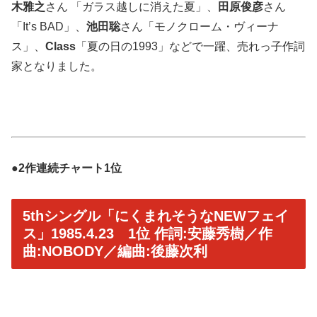
木雅之
さん 「ガラス越しに消えた夏」、
田原俊彦
さん
「It’s BAD」、
池田聡
さん「モノクローム・ヴィーナ
ス」、
Class
「夏の日の1993」などで一躍、売れっ子作詞
家となりました。
●2作連続チャート1位
5thシングル「にくまれそうなNEWフェイ
ス」1985.4.23 1位 作詞:安藤秀樹／作
曲:NOBODY／編曲:後藤次利