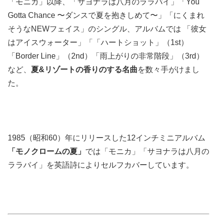
「モニカ」以降、「サヨナラは八月のララバイ」「You
Gotta Chance 〜ダンスで夏を抱きしめて〜」「にくまれ
そうなNEWフェイス」のシングル、アルバムでは 「彼女
はアイスウォーター」「「ハートショット」（1st）
「Border Line」（2nd）「雨上がりの非常階段」（3rd）
など、
夏&リゾートの香りのする名曲
を数々手がけまし
た。
1985（昭和60）年にリリースした12インチミニアルバム
「モノクロームの夏」
では「モニカ」「サヨナラは八月の
ララバイ」を英語詩によりセルフカバーしています。