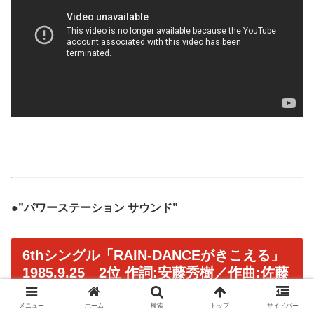
●”パワーステーション サウンド”
6thシングル「RAIN-DANCEがきこえる」
1985.9.25 2位 作詞:安藤秀樹／作曲:佐藤
健／編曲:後藤次利
メニュー
ホーム
検索
トップ
サイドバー