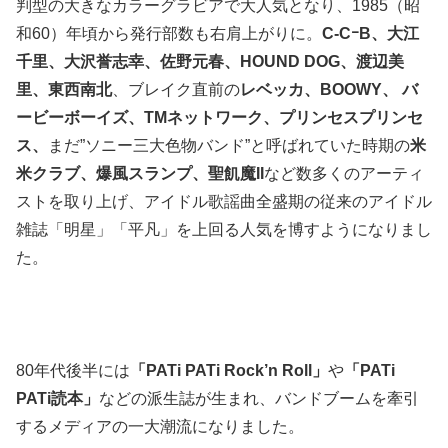
判型の大きなカラーグラビアで大人気となり、1985（昭
和60）年頃から発行部数も右肩上がりに。
C-CｰB、大江
千里、大沢誉志幸、佐野元春、HOUND DOG、渡辺美
里、東西南北
、ブレイク直前の
レベッカ、BOOWY、 バ
ービーボーイズ、TMネットワーク、プリンセスプリンセ
ス、
まだ”ソニー三大色物バンド”と呼ばれていた時期の
米
米クラブ、爆風スランプ、聖飢魔II
など数多くのアーティ
ストを取り上げ、アイドル歌謡曲全盛期の従来のアイドル
雑誌「明星」「平凡」を上回る人気を博すようになりまし
た。
80年代後半には
「PATi PATi Rock’n Roll」
や
「PATi
PATi読本」
などの派生誌が生まれ、バンドブームを牽引
するメディアの一大潮流になりました。