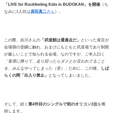
「LIVE for Rockfeeling Kids in BUDOKAN」
を開催
（ち
なみに1人目は
原田真二
さん
）。
この際、吉川さんの
「武道館は通過点だ」
といった発言が
会場側の逆鱗に触れ、おまけにもともと武道場であり制限
が厳しいことで知られる会場。なのですが、ご本人曰く
「客席に降りて、走り回ったらダメとか言われてること
を、みんなやってしまった（笑）」
ために、この後、
しば
らくの間「出入り禁止」
となってしまいました。
そして、続く
第4作目のシングルで初のオリコン1位
を獲
得します。