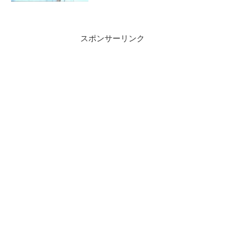
は、私にとって長年の謎だった「杉山清
貴（カルロストシキ）と...
スポンサーリンク