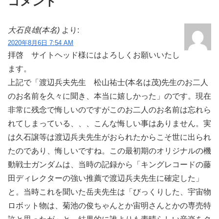
コメント
大石良雄(本名)
より:
2020年8月6日 7:54 AM
拝啓 サイトヘッド様にはよろしくお願いいたし
ます。
上記で「渡辺兵夫先生 松山祐士(本名は茂)先生のお二人
のお名前を久々に聞き、本当に嬉しかった」のです。現在
非常に残念で悔しいのですがこのお二人のお名前は忘れら
れてしまっている、、、こんな悔しい事はありません。実
は久石譲等は渡辺兵夫先生がおられたからこそ世に出られ
たのであり、悔しいですね。この最初期のオリジナルの機
動戦士ガンダムは、当時の記録から「キングレコードの藤
田ディレクターの強い推薦で渡辺兵夫先生に確定した」
と。当時これを聞いた岳夫先生は「びっくりした、宇宙物
ロボット物は、菊池の俊ちゃんとか宙明さんとかの専売特