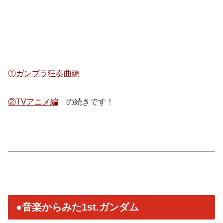
①ガンプラ狂奏曲編
②TVアニメ編
の続きです！
●音楽からみた1st.ガンダム