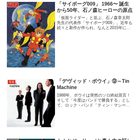
「サイボーグ009」 1966〜 誕生
アニメ
から50年、石ノ森ヒーローの原点
「仮面ライダー」と並ぶ、石ノ森章太郎
先生の代表作「サイボーグ009」。近年も
続々と新作が作られ、なんと2015年には
「サイボーグ009vsデビルマン」まで…し
かしタイトルとキャラは知ってても、ど
んな内容か知らない人も意外と多いので
はないでし...
「デヴィッド・ボウイ」⑨～Tin
音楽
Machine
1988年、ボウイは突然のソロ終結宣言！
そして「今度はバンドで勝負する」とし
て、ロック・バンド「ティン・マシー
ン」を結成します。その狙いは明らかに
「レッツ・ダンス」から続いたビッグ・
セールスとゴージャスなサウンド、とい
うパブリックイメージか...