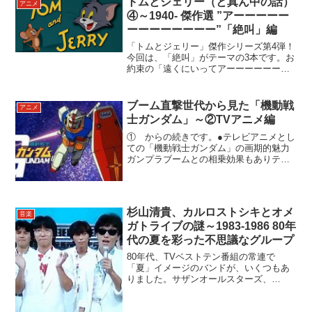
トムとジェリー（と真ん中の話）
アニメ
④～1940- 傑作選 ”アーーーーー
ーーーーーーーー”「絶叫」編
「トムとジェリー」傑作シリーズ第4弾！
今回は、「絶叫」がテーマの3本です。お
約束の「遠くにいってアーーーーーーー
ーーーー」で、腹抱えて笑ってくださ
い。「王様を起こさないで」王様の昼寝
を妨げたらギロチン！と命じられたトム
ブーム直撃世代から見た「機動戦
アニメ
（衛兵役）に対して、ジ...
士ガンダム」～②TVアニメ編
① からの続きです。●テレビアニメとし
ての「機動戦士ガンダム」の画期的魅力
ガンプラブームとの相乗効果もありテレ
ビシリーズは知らない人はいない大人気
作品になり、何度も何度も夕方に再放送
が繰り返され、劇場版3部作も作られてい
きました。©日本サン...
杉山清貴、カルロストシキとオメ
音楽
ガトライブの謎～1983-1986 80年
代の夏を彩った不思議なグループ
80年代、TVベストテン番組の常連で
「夏」イメージのバンドが、いくつもあ
りました。サザンオールスターズ、
TUBE…そしてもう一つが、今回の主役、
「杉山清貴&オメガトライブ」です。今回