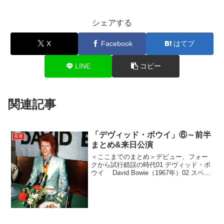
シェアする
X
Facebook
はてブ
LINE
コピー
関連記事
「デヴィッド・ボウイ」⑥～前半
音楽
まとめ&来日公演
＜ここまでのまとめ＞デビュー、フォー
クから試行錯誤の時代01 デヴィッド・ボ
ウイ David Bowie（1967年）02 スペイ
ス・オディティ Space Oddity（1969年）
03 世界を売った男 The Man Who Sold...