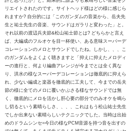
許と思ったが」と。結果的に誰よりも素晴らしい音楽をク
リエイトされたのです。サイトヘッド様はどの様に感じら
れますか? 自分的には「このガンダムの音楽から、岳夫先
生と祐士先生の音楽、サウンドはガラリと変わった」と。
それ以前の渡辺兵夫節&松山祐士節とは? どちらかと言え
ば、大編成のフルオケを目一杯使い、ある意味スーパーデ
コレーションのメロとサウンドでしたね。しかし、、、こ
のガンダムをよくよく聴きますと「抑えに抑えたメロディ
ーの進行と、何より編曲アレンジが今までとは全く異な
り、洪水の様なスーパーデコレーションは徹底的に抑えら
れ、少ない編成と楽器を徹底的に工夫して、今までの岳夫
節の様に全てのメロに覆いかぶさる様なサウンドでは無
く、徹底的にメロを活かし肝心要の部分でのみオケを鳴ら
し切るという素晴らしさ、、、、これはもう松山祐士先生
でしか出来ない素晴らしいテクニックでした。当時は出始
めのドラムシンセ=今日の様なPCM音源を持つ音を出すの