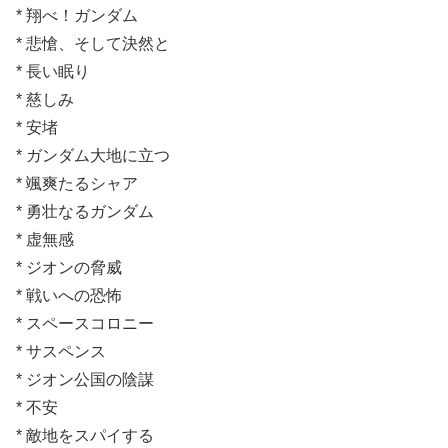
* 翔べ！ガンダム
* 悲愴、そして決然と
* 長い眠り
* 慈しみ
* 安堵
* ガンダム大地に立つ
* 颯爽たるシャア
* 勇壮なるガンダム
* 虚無感
* ジオンの脅威
* 戦いへの恐怖
* スペースコロニー
* サスペンス
* ジオン公国の陰謀
* 不安
* 敵地をスパイする