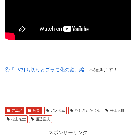
④「TV打ち切りとプラモ化の謎」編
へ続きます！
アニメ
音楽
ガンダム
やしきたかじん
井上大輔
松山祐士
渡辺岳夫
スポンサーリンク