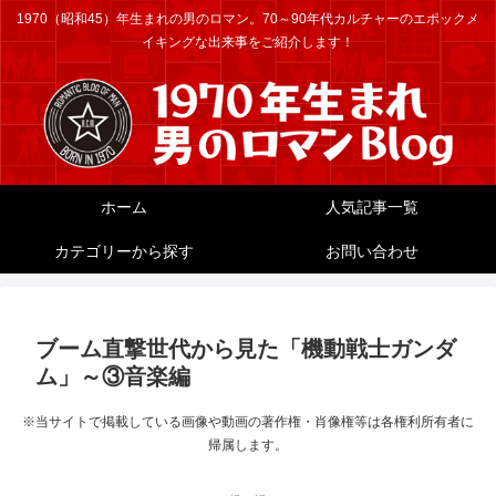
1970（昭和45）年生まれの男のロマン。70～90年代カルチャーのエポックメ
イキングな出来事をご紹介します！
ホーム
人気記事一覧
カテゴリーから探す
お問い合わせ
ブーム直撃世代から見た「機動戦士ガンダ
ム」～③音楽編
※当サイトで掲載している画像や動画の著作権・肖像権等は各権利所有者に
帰属します。