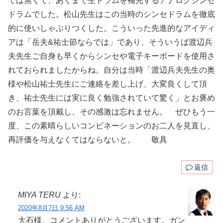
では無くて、あくまで生ドラムを補完するアナログシンセ
ドラムでした。松山先生はこの当時のシンセドラムを徹底
的に使いしゃぶりつくした。こういった先進的なアイディ
アは「岳夫&祐士節ならでは」であり、そういうば渡辺兵
夫先生ご自身も早くからシンセや電子キーボードを使用さ
れておられましたからね。自分は当時「渡辺兵夫先生の奥
様や松山祐士先生にご連絡を差し上げ、大変良くして頂
き、祐士先生には実に良く勉強されていて驚く」とお褒め
のお言葉を頂戴し、その感激は忘れません。 ぜひもう一
度、この素晴らしいコンビネーションのお二人を見直し、
再評価を与えなくてはならないと。 敬具
返信
MIYA TERU
より:
2020年8月7日 9:56 AM
大石様、コメントありがとうございます。ガン