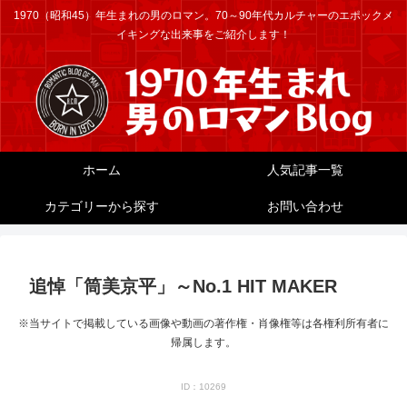
1970（昭和45）年生まれの男のロマン。70～90年代カルチャーのエポックメ
イキングな出来事をご紹介します！
ホーム
人気記事一覧
カテゴリーから探す
お問い合わせ
追悼「筒美京平」～No.1 HIT MAKER
※当サイトで掲載している画像や動画の著作権・肖像権等は各権利所有者に
帰属します。
ID：10269