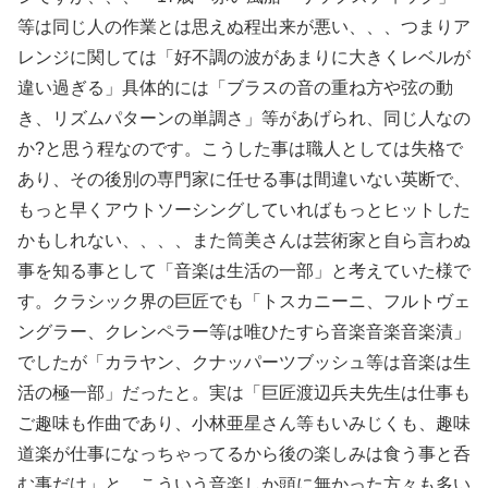
等は同じ人の作業とは思えぬ程出来が悪い、、、つまりア
レンジに関しては「好不調の波があまりに大きくレベルが
違い過ぎる」具体的には「ブラスの音の重ね方や弦の動
き、リズムパターンの単調さ」等があげられ、同じ人なの
か?と思う程なのです。こうした事は職人としては失格で
あり、その後別の専門家に任せる事は間違いない英断で、
もっと早くアウトソーシングしていればもっとヒットした
かもしれない、、、、また筒美さんは芸術家と自ら言わぬ
事を知る事として「音楽は生活の一部」と考えていた様で
す。クラシック界の巨匠でも「トスカニーニ、フルトヴェ
ングラー、クレンペラー等は唯ひたすら音楽音楽音楽漬」
でしたが「カラヤン、クナッパーツブッシュ等は音楽は生
活の極一部」だったと。実は「巨匠渡辺兵夫先生は仕事も
ご趣味も作曲であり、小林亜星さん等もいみじくも、趣味
道楽が仕事になっちゃってるから後の楽しみは食う事と呑
む事だけ」と。こういう音楽しか頭に無かった方々も多い