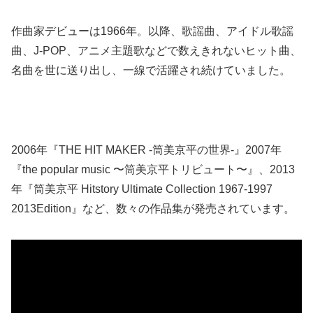
作曲家デビューは1966年。以降、歌謡曲、アイドル歌謡
曲、J-POP、アニメ主題歌などで数えきれないヒット曲、
名曲を世に送り出し、一線で活躍され続けていました。
2006年『THE HIT MAKER -筒美京平の世界-』2007年
『the popular music 〜筒美京平トリビュート〜』、2013
年『筒美京平 Hitstory Ultimate Collection 1967-1997
2013Edition』など、数々の作品集が発売されています。