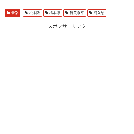
音楽
松本隆
橋本淳
筒美京平
阿久悠
スポンサーリンク