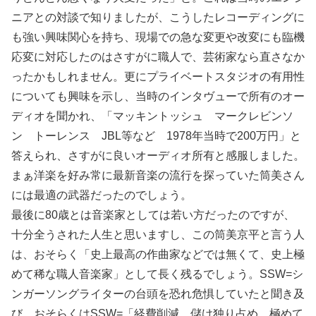
ニアとの対談で知りましたが、こうしたレコーディングに
も強い興味関心を持ち、現場での急な変更や改変にも臨機
応変に対応したのはさすがに職人で、芸術家なら直さなか
ったかもしれません。更にプライベートスタジオの有用性
についても興味を示し、当時のインタヴューで所有のオー
ディオを聞かれ、「マッキントッシュ マークレビンソ
ン トーレンス JBL等など 1978年当時で200万円」と
答えられ、さすがに良いオーディオ所有と感服しました。
まぁ洋楽を好み常に最新音楽の流行を探っていた筒美さん
には最適の武器だったのでしょう。
最後に80歳とは音楽家としては若い方だったのですが、
十分全うされた人生と思いますし、この筒美京平と言う人
は、おそらく「史上最高の作曲家などでは無くて、史上極
めて稀な職人音楽家」として長く残るでしょう。SSW=シ
ンガーソングライターの台頭を恐れ危惧していたと聞き及
び、おそらくはSSW=「経費削減 儲け独り占め 極めて