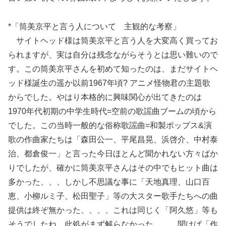
*「筒美京平と言う人について 主観的な考察」
サイトヘッド様は筒美京平と言う人を大変高く買ってお
られますが、実は自分は残念ながらそうとは思い難いので
す。この筒美京平さんを初めて知ったのは、まだサイトヘ
ッド様誕生の遥か以前1967年頃? アニメ怪物君の主題歌
からでした。やはり本格的に興味関心が出てきたのは
1970年代初期の中学生時代=空前の歌謡曲ブームの頃から
でした。この当時一般的な俗称歌謡曲=和製ポップス&演
歌の作曲家たちは「森田公一、平尾昌晃、浜啓介、中村泰
治、都倉俊一」と言った今日ほとんど聞かれない方々ばか
りでしたが、確かに筒美京平さんはその中でもヒット曲は
多かった、、、しかし不思議な事に「天地真理、山口百
恵、小柳ルミ子、松田聖子」等の大スター歌手たちへの曲
提供は終ぞ無かった、、、、これは同じく「阿久悠」等も
そうでしたね。此処がまず解らなかった、、、聞けば「作