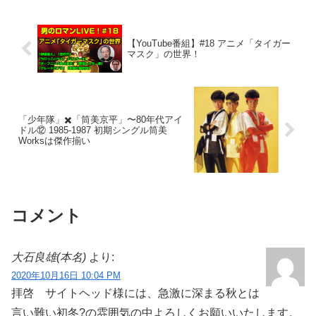
【YouTube番組】#18 アニメ「タイガー
マスク」の世界！
「少年隊」✖️「筒美京平」〜80年代アイ
ドル⑫ 1985-1987 初期シングル筒美
Worksは傑作揃い
コメント
大石良雄(本名)
より:
2020年10月16日 10:04 PM
拝啓 サイトヘッド様には、急激に深まる秋とは
言い難い初冬?の雰囲気の中よろしくお願いいたします。