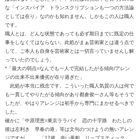
な「インスパイア トランスクリプションも一つの方法論
としては在り」なのかも知れません。しかもこの人は職人
です。
職人とは、どんな状態であっても必ず期日までに既定の仕
事をしなくてはならない。此処がまぁ芸術家とは違う点で
して、ご本人も自身を芸術家とは一切言っていませんし解
っていたのでしょう。
*「最大の弱点=なんでも一人で完結したがる傾向/アレン
ジの出来不出来優劣が在り過ぎた」
此処が本当に残念です。こういった職人気質の人は何で
も一貫してやりたがる傾向があり都倉俊一さん等もそうで
したが、やはりアレンジは初手から専門にまかせるべきで
した。
確かに「中原理恵=東京ララバイ 恋の十字路 わたしの
彼は左利き 早春の港」等は文句のつけようの無いアレン
ジですが、、、「17歳 赤い風船 リップスティック」