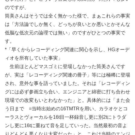
のですが、
筒美さんはそうでは全く無かった様で、まぁこれらの事実
は「方法論でしか無く、どっちが良いとか悪いとかそんな
低脳な低次元の論理では無い」のですがひとつの事実で
す。
*「早くからレコーディング関連に関心を示し、HGオーデ
ィオを所有していた事実」
生前ほとんどマスゴミに登場しなかった筒美さんです
が、実は「レコーディング関連の冊子」等には極稀に登場
され、意外な事を語っていました。それは「レコーディン
グには必ず参画立ち合い、エンジニアと綿密に打ち合わせ
現場での改変もいとわなかった」と。具体的には「また会
う日まで =当時出始めの16TMTRを用い、カラオケとコ
ーラスとヴォーカルを16t目一杯録音し更に別2tにトラダ
ンし更に16tに重ねて音を足していった。当然最初の音よ
りどんどん悪くなり大変だった」と。これは当時のエンジ