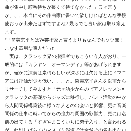
曲が集中し順番待ちが長くて待てなかった」云々言う
が、、、本当にその作曲家に書いて欲しければどんな手段
使おうが出来たはずですよね? 幾らでも言い訳は取り繕え
ます。
*「筒美京平とは?=芸術家と言うよりもなんでもソツ無く
こなす器用な職人だった」
実は、クラシック界の指揮者でもこういう人がおり、一
般的には「カラヤン、オーマンディ」等があげられます
が、確かに演奏は素晴らしいが深さには欠ける上にドマニ
アには評価が少々低い、、、と。筒美京平さんを以前から
リサーチしてみますと「元々幼少からのピアノレッスン=
クラシックの基礎からジャズに移行し、バンド活動の中か
ら人間関係構築後に様々な人との出会いと影響、更に音楽
関係の仕事に就いてからの強力な周囲の影響力、更には名
前の出てくる「すぎやまこういちに弟子入り」と言われる
が、此処しばらくのマスゴミ報道では全然その名も出ない