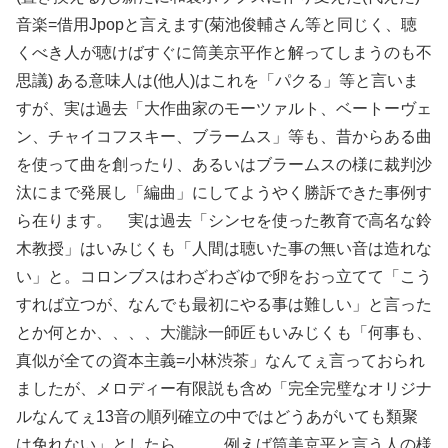
音楽=借用Jpopと言えます(菊池俊輔さん等と同じく、聴
くべき人が聴けばすぐに筒美京平作と解ってしまうのも不
思議) ある意味人は(他人)はこれを「パクる」等と言いま
すが、実は過去「大作曲家のモーツァルト、ベートーヴェ
ン、チャイコフスキー、ブラームス」等も、昔からある曲
を使って曲を創ったり、あるいはブラームスの様に裁判沙
汰にまで発展し「編曲」にしてようやく勝訴できた事例す
ら在ります。 実は過去「シンセを使った教育で高名な鈴
木教授」はいみじくも「人間は聴いた事の無い音は造れな
い」と。コロンブスはわざわざゆで卵をおっ立てて「こう
すれば立つが、なんでも最初にやる事は難しい」と言った
とか何とか、、、、大瀧詠一師匠もいみじくも「何事も、
真似が全ての資本主義=小林渋茶」なんてぇ言っておられ
ましたが、メロディー有限説も含め「完全完璧なオリジナ
ルなんてぇ13音の順列確立の中ではどうあがいても類聚
は免れない」としたら、、、例えば筒美京平と言う人の様