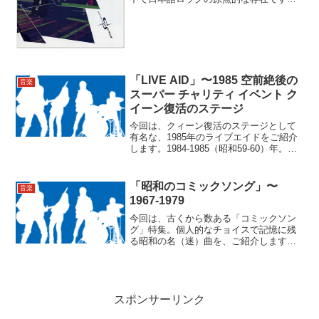
氏のアルバムは初期三部作が好きなので
すが、エポックメイキングな1枚、となる
とその次に発表された、このアルバムで
す。発...
「LIVE AID」〜1985 空前絶後の
音楽
スーパー チャリティ イベント ク
イーン復活のステージ
今回は、クィーン復活のステージとして
有名な、1985年のライブエイドをご紹介
します。1984-1985（昭和59-60）年。英
国の「Band Aid」、米国の「USA for
Africa 」が一大ムーブメントを世界中に
巻き起こしました。そ...
「昭和のコミックソング」〜
音楽
1967-1979
今回は、古くから数ある「コミックソン
グ」特集。個人的なチョイスで記憶に残
る昭和の名（迷）曲を、ご紹介します！
「帰って来たヨッパライ」ザ・フォーク
クルセダーズ1967（昭和42）年オリコン
チャート史上初のミリオンシングルであ
り、日本のコミッ...
スポンサーリンク