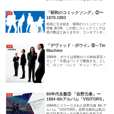
界、ニューミュージック（死語？）な
ど、音楽の世界での「夢の対決」をまと
めてみました。◆世良公則vs原田真二
「昭和のコミックソング」②〜
音楽
vsChar「ロック御三家...
1970-1983
前回に引き続き、昭和のコミックソング
特集 第2弾。この世にコミックソングは
星の数ほどありますが、コンセプトやク
オリティなど、多角的な視点から解析
す…（以下略）･･･難しいことは置いとい
て、要は私の独断と偏見でセレクトした
「デヴィッド・ボウイ」⑨～Tin
音楽
70〜80年代の名曲...
Machine
1988年、ボウイは突然のソロ終結宣言！
そして「今度はバンドで勝負する」とし
て、ロック・バンド「ティン・マシー
ン」を結成します。その狙いは明らかに
「レッツ・ダンス」から続いたビッグ・
セールスとゴージャスなサウンド、とい
うパブリックイメージか...
80年代名盤⑤ 「佐野元春」〜
音楽
1984 4thアルバム「VISITORS」
1984年にリリースされた佐野元春 4th.ア
ルバム「VISITORS」佐野元春氏は私の
中で日本語ロックの原点的な存在です。