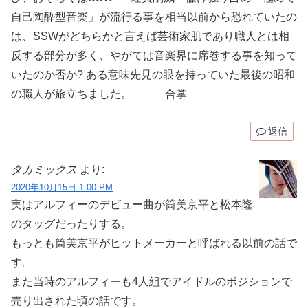
自己陶酔型音楽」が流行る事を相当以前から恐れていたの
は、SSWがどちらかと言えば芸術家肌であり職人とは相
反する部分が多く、やがては音楽界に席巻する事を知って
いたのか否か? ある意味先見の眼を持っていた最後の昭和
の職人が旅立ちました。 合掌
返信
タカミックス
より:
2020年10月15日 1:00 PM
実はアルフィーのデビュー曲が筒美京平と松本隆
のタッグだったりする。
もっとも筒美京平がヒットメーカーと呼ばれる以前の話で
す。
また当時のアルフィーも4人組でアイドルのポジションで
売り出された頃の話です。