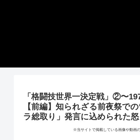
「格闘技世界一決定戦」②〜197
【前編】知られざる前夜祭での“
ラ総取り」発言に込められた怒
※当サイトで掲載している画像や動画