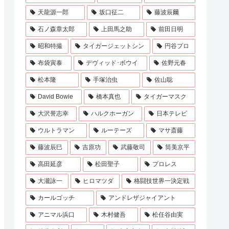
天龍源一郎
坂口征二
藤波辰爾
石ノ森章太郎
上田馬之助
前田日明
昭和特撮
タイガージェットシン
円谷プロ
布袋寅泰
デヴィッド･ボウイ
佐野元春
松本隆
手塚治虫
佐山聡
David Bowie
橋本真也
タイガーマスク
大沢誉志幸
ハルクホーガン
日本テレビ
ウルトラマン
ルーテーズ
マサ斎藤
藤波辰巳
吉原功
武藤敬司
筒美京平
高田延彦
松田聖子
プロレス
大瀧詠一
ヒロマツダ
格闘技世界一決定戦
カールゴッチ
アンドレザジャイアント
アニマル浜口
木村健吾
松任谷由実