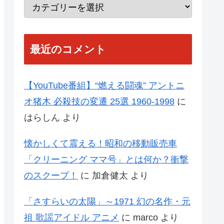
最近のコメント
【YouTube番組】“燃える闘魂” アントニ
オ猪木 必殺技の変遷 25選 1960-1998
に
はらしん
より
懐かしくて震える！昭和の移動販売車
「クリーニング ママ号」とは何か？衝撃
のスクープ！
に
加倉健太
より
「さすらいの太陽」～1971 幻の名作・元
祖 歌謡アイドル アニメ
に
marco
より