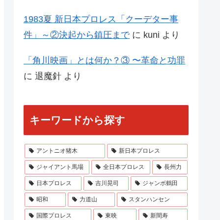
1983夏 新日本プロレス「クーデター事
件」～②決起から鎮圧まで
に
kuni
より
「角川映画」とは何か？③ 〜革命と功罪
に
退魔針
より
キーワードから探す
アントニオ猪木
新日本プロレス
ジャイアント馬場
全日本プロレス
長州力
日本プロレス
吉川晃司
ジャンボ鶴田
昭和
力道山
スタンハンセン
国際プロレス
東映
新間寿