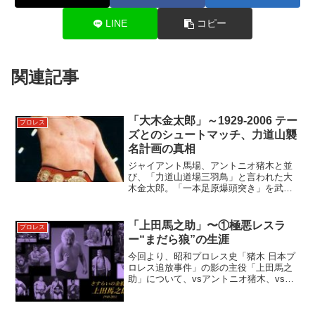
LINE
コピー
関連記事
「大木金太郎」～1929-2006 テー
プロレス
ズとのシュートマッチ、力道山襲
名計画の真相
ジャイアント馬場、アントニオ猪木と並
び、「力道山道場三羽鳥」と言われた大
木金太郎。「一本足原爆頭突き」を武器
に日本、米国、韓国で活躍し、後輩にあ
たる猪木、馬場とも因縁の対決。そし
て”二代目力道山”襲名に執念を燃やし、ル
「上田馬之助」〜①極悪レスラ
プロレス
ー・テーズにセメントを...
ー“まだら狼”の生涯
今回より、昭和プロレス史「猪木 日本プ
ロレス追放事件」の影の主役「上田馬之
助」について、vsアントニオ猪木、vsジ
ャイアント馬場の2つの試合を通して掘り
下げてみます。この2試合に共通するキー
ワードは”腕折り”。上田馬之助はどのよう