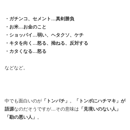
・ガチンコ、セメント…真剣勝負
・お米…お金のこと
・ショッパイ…弱い、ヘタクソ、ケチ
・キタを向く…怒る、拗ねる、反対する
・カタくなる…怒る
などなど。
中でも面白いのが
「トンパチ」
。
「トンボにハチマキ」が
語源
なのだそうですが…その意味は
「見境いのない人」
「勘の悪い人」
。