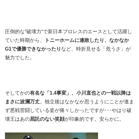
圧倒的な“破壊力“で新日本プロレスのエースとして活躍し
ていた時期から、
トニーホームに連敗したり、なかなか
G1で優勝できなかったり
など、時折見せる「危うさ」が
魅力でした。
そしてかの
有名な「1.4事変」、小川直也との一戦以降は
まさに波瀾万丈
。独立後はなかなか思うようにことが進ま
ず悪戦苦闘している姿が痛々しかったですが･･･やはり破
壊王はあの
屈託のない笑顔
が印象的です。安らかに。