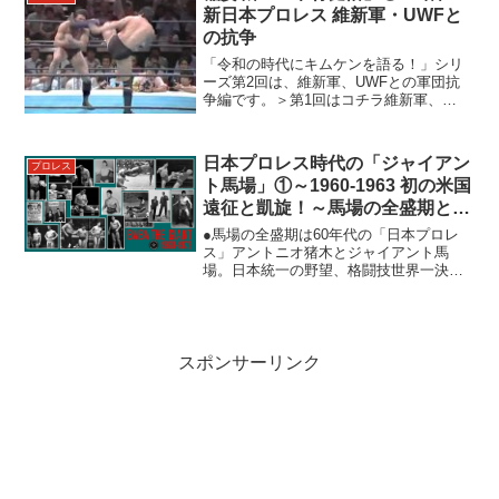
新日本プロレス 維新軍・UWFと
の抗争
「令和の時代にキムケンを語る！」シリ
ーズ第2回は、維新軍、UWFとの軍団抗
争編です。＞第1回はコチラ維新軍、
UWFとの軍団抗争での木村健吾木村は
1982（昭和57）年にヘビー級に転向。し
かしこれまた「飛龍十番勝負」で華々し
日本プロレス時代の「ジャイアン
プロレス
くヘビー級転向を果...
ト馬場」①～1960-1963 初の米国
遠征と凱旋！～馬場の全盛期と名
勝負とは
●馬場の全盛期は60年代の「日本プロレ
ス」アントニオ猪木とジャイアント馬
場。日本統一の野望、格闘技世界一決定
戦、過激なプロレス…どうしても猪木の
話ばかりになります。1970（昭和45）年
生まれの私がものごころついた80年代、
すでにプロレスラ...
スポンサーリンク