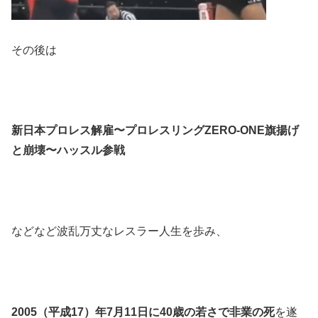
その後は
新日本プロレス解雇〜プロレスリングZERO-ONE旗揚げ
と崩壊〜ハッスル参戦
などなど波乱万丈なレスラー人生を歩み、
2005（平成17）年7月11日に40歳の若さで非業の死
を遂