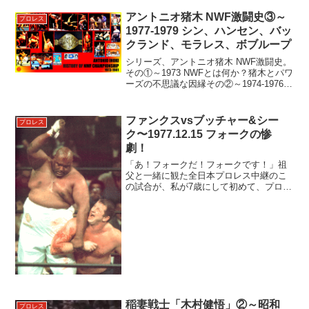
にこの両巨...
アントニオ猪木 NWF激闘史③～
プロレス
1977-1979 シン、ハンセン、バッ
クランド、モラレス、ボブループ
シリーズ、アントニオ猪木 NWF激闘史。
その①～1973 NWFとは何か？猪木とパワ
ーズの不思議な因縁その②～1974-1976 S
小林、シン、大木、テーズ、ロビンソン
に続く③は、1977年から1979年をご紹介
します。＜1977（昭和52...
ファンクスvsブッチャー&シー
プロレス
ク〜1977.12.15 フォークの惨
劇！
「あ！フォークだ！フォークです！」祖
父と一緒に観た全日本プロレス中継のこ
の試合が、私が7歳にして初めて、プロレ
スの「面白さ」に目覚めた試合です。い
まやクラシックなこの試合は、ある意味
でプロレスの持つ面白さ、エキサイティ
ングでドラマティックな...
稲妻戦士「木村健悟」②～昭和
プロレス