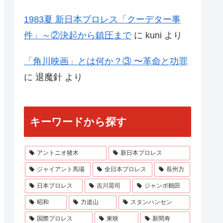
1983夏 新日本プロレス「クーデター事
件」～②決起から鎮圧まで
に
kuni
より
「角川映画」とは何か？③ 〜革命と功罪
に
退魔針
より
キーワードから探す
アントニオ猪木
新日本プロレス
ジャイアント馬場
全日本プロレス
長州力
日本プロレス
吉川晃司
ジャンボ鶴田
昭和
力道山
スタンハンセン
国際プロレス
東映
新間寿