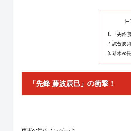
目
「先鋒 
試合展開
猪木vs
「先鋒 藤波辰巳」の衝撃！
両軍の選抜メンバーは、