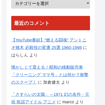
最近のコメント
【YouTube番組】“燃える闘魂” アントニ
オ猪木 必殺技の変遷 25選 1960-1998
に
はらしん
より
懐かしくて震える！昭和の移動販売車
「クリーニング ママ号」とは何か？衝撃
のスクープ！
に
加倉健太
より
「さすらいの太陽」～1971 幻の名作・元
祖 歌謡アイドル アニメ
に
marco
より