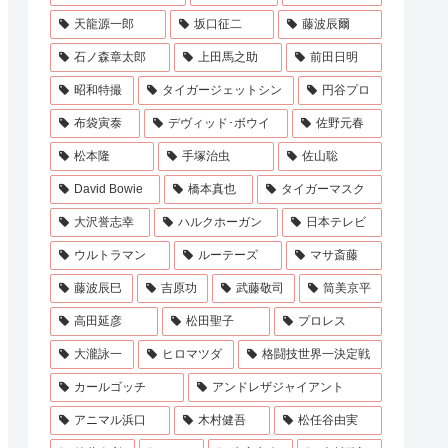
天龍源一郎
坂口征二
藤波辰爾
石ノ森章太郎
上田馬之助
前田日明
昭和特撮
タイガージェットシン
円谷プロ
布袋寅泰
デヴィッド･ボウイ
佐野元春
松本隆
手塚治虫
佐山聡
David Bowie
橋本真也
タイガーマスク
大沢誉志幸
ハルクホーガン
日本テレビ
ウルトラマン
ルーテーズ
マサ斎藤
藤波辰巳
吉原功
武藤敬司
筒美京平
高田延彦
松田聖子
プロレス
大瀧詠一
ヒロマツダ
格闘技世界一決定戦
カールゴッチ
アンドレザジャイアント
アニマル浜口
木村健吾
松任谷由実