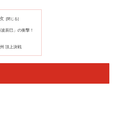
次
藤波辰巳」の衝撃！
長州 頂上決戦