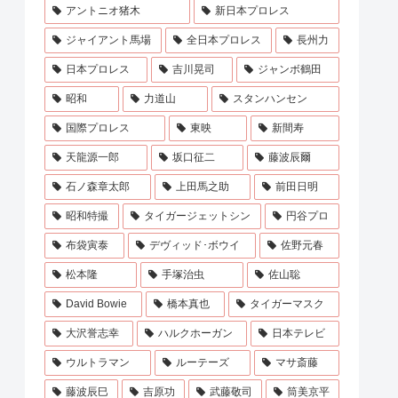
アントニオ猪木
新日本プロレス
ジャイアント馬場
全日本プロレス
長州力
日本プロレス
吉川晃司
ジャンボ鶴田
昭和
力道山
スタンハンセン
国際プロレス
東映
新間寿
天龍源一郎
坂口征二
藤波辰爾
石ノ森章太郎
上田馬之助
前田日明
昭和特撮
タイガージェットシン
円谷プロ
布袋寅泰
デヴィッド･ボウイ
佐野元春
松本隆
手塚治虫
佐山聡
David Bowie
橋本真也
タイガーマスク
大沢誉志幸
ハルクホーガン
日本テレビ
ウルトラマン
ルーテーズ
マサ斎藤
藤波辰巳
吉原功
武藤敬司
筒美京平