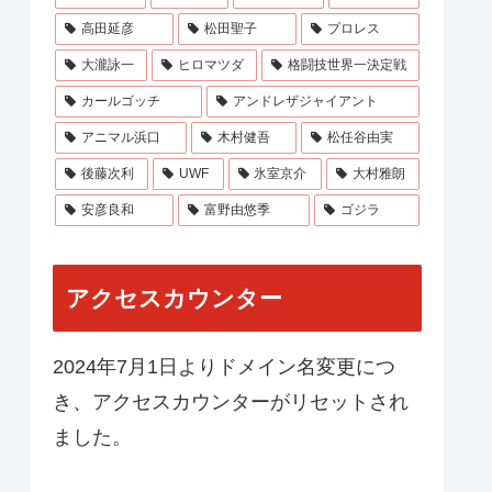
高田延彦
松田聖子
プロレス
大瀧詠一
ヒロマツダ
格闘技世界一決定戦
カールゴッチ
アンドレザジャイアント
アニマル浜口
木村健吾
松任谷由実
後藤次利
UWF
氷室京介
大村雅朗
安彦良和
富野由悠季
ゴジラ
アクセスカウンター
2024年7月1日よりドメイン名変更につ
き、アクセスカウンターがリセットされ
ました。