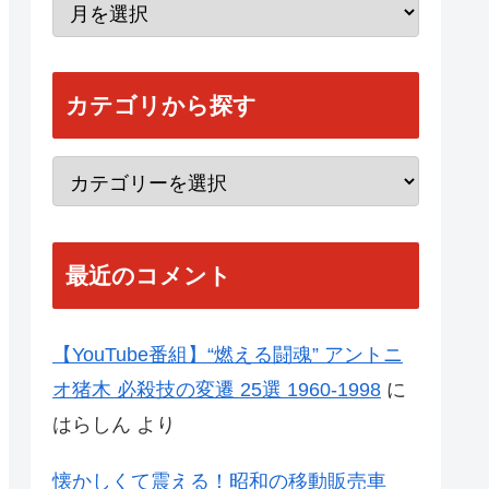
カテゴリから探す
最近のコメント
【YouTube番組】“燃える闘魂” アントニ
オ猪木 必殺技の変遷 25選 1960-1998
に
はらしん
より
懐かしくて震える！昭和の移動販売車