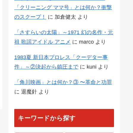
「クリーニング ママ号」とは何か？衝撃
のスクープ！
に
加倉健太
より
「さすらいの太陽」～1971 幻の名作・元
祖 歌謡アイドル アニメ
に
marco
より
1983夏 新日本プロレス「クーデター事
件」～②決起から鎮圧まで
に
kuni
より
「角川映画」とは何か？③ 〜革命と功罪
に
退魔針
より
キーワードから探す