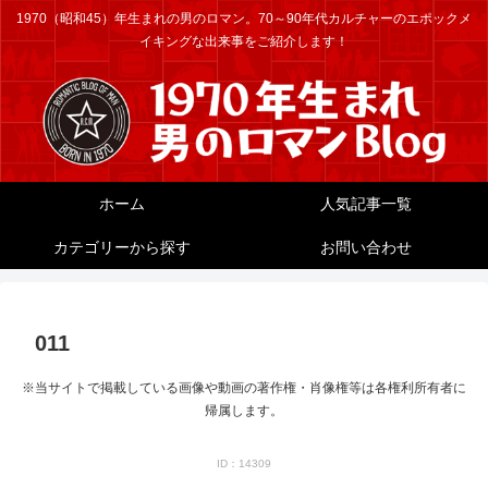
1970（昭和45）年生まれの男のロマン。70～90年代カルチャーのエポックメ
イキングな出来事をご紹介します！
ホーム
人気記事一覧
カテゴリーから探す
お問い合わせ
011
※当サイトで掲載している画像や動画の著作権・肖像権等は各権利所有者に
帰属します。
ID：14309