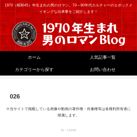
1970（昭和45）年生まれの男のロマン。70～90年代カルチャーのエポックメ
イキングな出来事をご紹介します！
ホーム
人気記事一覧
カテゴリーから探す
お問い合わせ
026
※当サイトで掲載している画像や動画の著作権・肖像権等は各権利所有者に
帰属します。
ID：14299