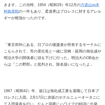
きます。この当時、1954（昭和29）年12月の
力道山vs木
村政彦戦
の一件もあり、柔道界はプロレスに対するアレル
ギーが根強かったのです。
「東京郊外にある、日プロの後援者が所有するモーテルに
こもらされて、芳の里社長と一緒に宮崎・延岡の旭化成や
明治大学の関係者に頭を下げに行った。明治大のOB会か
らは『この野郎』と批判され、除名扱いになったよ」
1967（昭和42）年、坂口は旭化成工業を退職して日本プ
ロレスに入団。2月17日に赤坂のホテルニューオータニに
て入団発表を行い、なんと同夜にハワイでの特訓に出発。